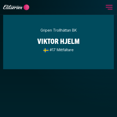
Me
Skip to content
Gripen Trollhättan BK
VIKTOR HJELM
#17 Mittfältare