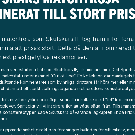
NERAT TILL STORT PRI
 matchtröja som Skutskärs IF tog fram inför förr
ma att prisas stort. Detta då den är nominerad til
est prestigefyllda reklampriser.
innan seriestarten i fjol som Skutskärs IF, tillsammans med Grit Sports
matchställ under namnet ”Out of Line”. En kollektion där damlagets t
dsättande kommentarer som kvinnliga idrottare får höra mer eller mi
ch därmed ett starkt ställningstagande mot idrottens könsstereotype
tröjan vill vi synliggöra något som alla idrottare med ”fel” kön inom s
plever. Samtidigt vill vi inspirera fler att våga säga ifrån. Tillsammans
 könsstereotyper,
sade Skutskärs dåvarande lagkapten Ebba Fridlu
ande
.
or uppmärksamhet direkt och föreningen hyllades för sitt initiativ, me