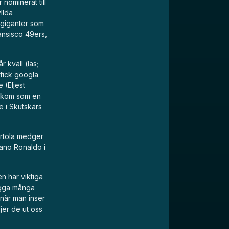
 nominerat till
llda
agiganter som
ansisco 49ers,
r kväll (läs;
 fick googla
 (Eljest
t kom som en
e i Skutskärs
irtola medger
iano Ronaldo i
n här viktiga
lägga många
t när man inser
jer de ut oss