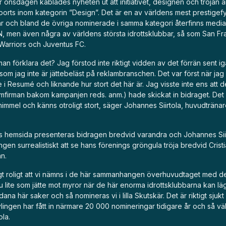
r onsdagen kablades nyheten ut att initiativet, designen och tröjan är
orts inom kategorin ”Design”. Det är en av världens mest prestigefy
ar och bland de övriga nominerade i samma kategori återfinns medi
 men även några av världens största idrottsklubbar, så som San Fr
Warriors och Juventus FC.
man förklara det? Jag förstod inte riktigt vidden av det förrän sent igå
om jag inte är jättebeläst på reklambranschen. Det var först när jag
e i Resumé och liknande hur stort det här är. Jag visste inte ens att de
mfirman bakom kampanjen reds. anm.) hade skickat in bidraget. De
r himmel och känns otroligt stort, säger Johannes Siirtola, huvudtränar
s hemsida presenteras bidragen bredvid varandra och Johannes Si
ingen surrealistiskt att se hans förenings gröngula tröja bredvid Crist
n.
igt roligt att vi nämns i de här sammanhangen överhuvudtaget med de
 ju lite som jätte mot myror när de här enorma idrottsklubbarna kan 
dana här saker och så nomineras vi i lilla Skutskär. Det är riktigt sjuk
vlingen har fått in närmare 20 000 nomineringar tidigare år och så väl
ola.