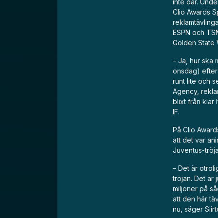
inte där. Unde
Clio Awards Sp
reklamtävling
ESPN och TSN,
Golden State 
– Ja, hur ska 
onsdag) efters
runt lite och s
Agency, rekla
blixt från kla
IF.
På Clio Award
att det var an
Juventus-tröja
– Det är otrol
tröjan. Det är
miljoner på så
att den här tä
nu, säger Siirt