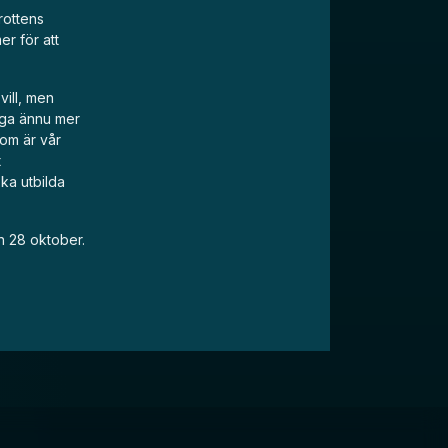
rottens
r för att
vill, men
ägga ännu mer
som är vår
t
ka utbilda
en 28 oktober.