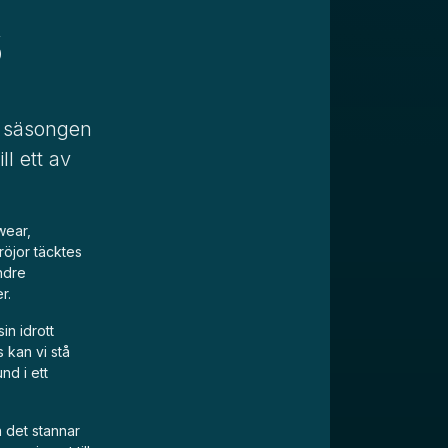
S
a säsongen
l ett av
wear,
röjor täcktes
ndre
r.
in idrott
 kan vi stå
nd i ett
n det stannar