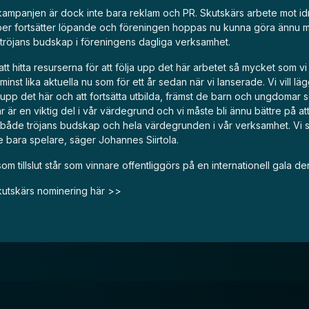
-kampanjen är dock inte bara reklam och PR. Skutskärs arbete mot id
er fortsätter löpande och föreningen hoppas nu kunna göra ännu me
tröjans budskap i föreningens dagliga verksamhet.
att hitta resurserna för att följa upp det här arbetet så mycket som vi 
 minst lika aktuella nu som för ett år sedan när vi lanserade. Vi vill l
ja upp det här och att fortsätta utbilda, främst de barn och ungdomar 
är är en viktig del i vår värdegrund och vi måste bli ännu bättre på at
både tröjans budskap och hela värdegrunden i vår verksamhet. Vi s
e bara spelare, säger Johannes Siirtola.
som tillslut står som vinnare offentliggörs på en internationell gala d
utskärs nominering här >>