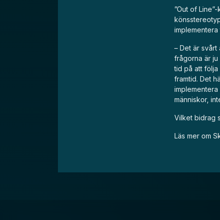
”Out of Line”
könsstereotyp
implementera 
– Det är svårt 
frågorna är ju
tid på att föl
framtid. Det h
implementera 
människor, int
Vilket bidrag 
Läs mer om Sk