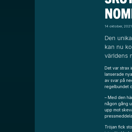
NOMI
14 oktober, 2021
Den unika
kan nu kom
världens m
Det var strax 
lanserade nya 
av svar på ne
regelbundet o
– Med den här 
någon gång up
upp mot skeva
pressmeddel
Tröjan fick st