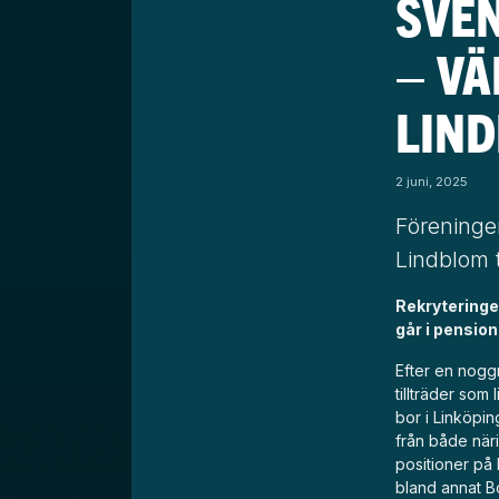
SVEN
– V
LIN
2 juni, 2025
Föreninge
Lindblom t
Rekryteringen
går i pension 
Efter en noggr
tillträder som
bor i Linköpin
från både näri
positioner på
bland annat B