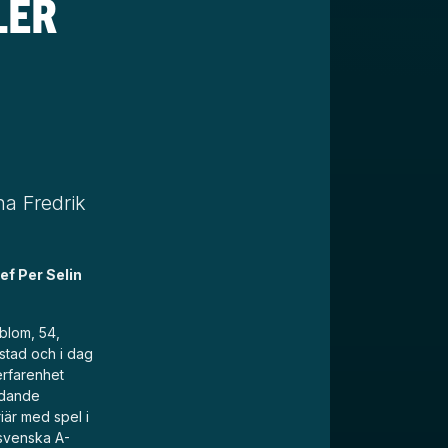
LER
na Fredrik
ef Per Selin
dblom, 54,
lstad och i dag
erfarenhet
ledande
iär med spel i
 svenska A-