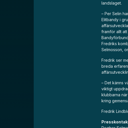
landslaget.
– Per Selin ha
Elitbandy i g
affärsutveckla
framför allt a
Bandyförbunde
Fredriks komb
Selmosson, or
Fredrik ser me
breda erfarenh
affärsutveckli
– Det känns vä
viktigt uppdra
klubbarna när
kring gemensa
Fredrik Lindbl
Presskontak
Rogher Selmo