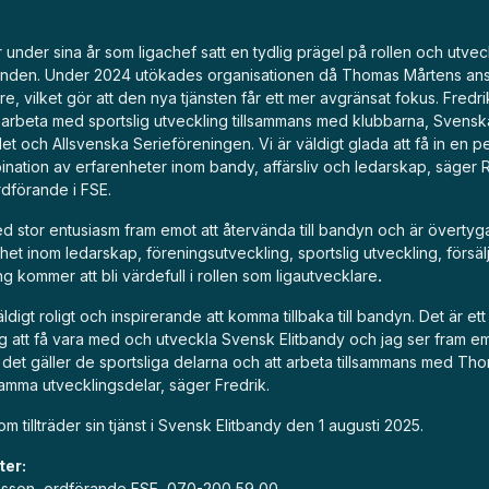
r under sina år som ligachef satt en tydlig prägel på rollen och utve
runden. Under 2024 utökades organisationen då Thomas Mårtens ans
re, vilket gör att den nya tjänsten får ett mer avgränsat fokus. Fred
tt arbeta med sportslig utveckling tillsammans med klubbarna, Svensk
t och Allsvenska Serieföreningen. Vi är väldigt glada att få in en 
ination av erfarenheter inom bandy, affärsliv och ledarskap, säger
dförande i FSE.
d stor entusiasm fram emot att återvända till bandyn och är övertyg
et inom ledarskap, föreningsutveckling, sportslig utveckling, försäl
ng kommer att bli värdefull i rollen som ligautvecklare
.
ldigt roligt och inspirerande att komma tillbaka till bandyn. Det är ett
g att få vara med och utveckla Svensk Elitbandy och jag ser fram emo
 det gäller de sportsliga delarna och att arbeta tillsammans med Th
mma utvecklingsdelar, säger Fredrik.
om tillträder sin tjänst i Svensk Elitbandy den 1 augusti 2025.
ter:
sson, ordförande FSE, 070-200 59 00