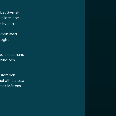
cklat Svensk
tälldes som
rik kommer
a
person med
 Rogher
ad om att hans
jning och
 stort och
t att få stötta
omas Mårtens