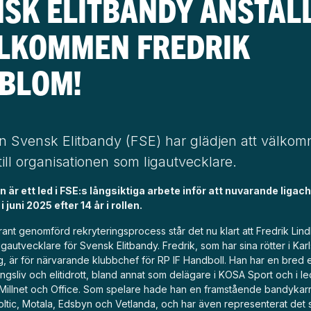
SK ELITBANDY ANSTÄL
ÄLKOMMEN FREDRIK
DBLOM!
n Svensk Elitbandy (FSE) har glädjen att välkom
ill organisationen som ligautvecklare.
 är ett led i FSE:s långsiktiga arbete inför att nuvarande ligach
i juni 2025 efter 14 år i rollen.
ant genomförd rekryteringsprocess står det nu klart att Fredrik Lin
 ligautvecklare för Svensk Elitbandy. Fredrik, som har sina rötter i Kar
g, är för närvarande klubbchef för RP IF Handboll. Han har en bred 
ngsliv och elitidrott, bland annat som delägare i KOSA Sport och i 
 Millnet och Office. Som spelare hade han en framstående bandykarr
oltic, Motala, Edsbyn och Vetlanda, och har även representerat det