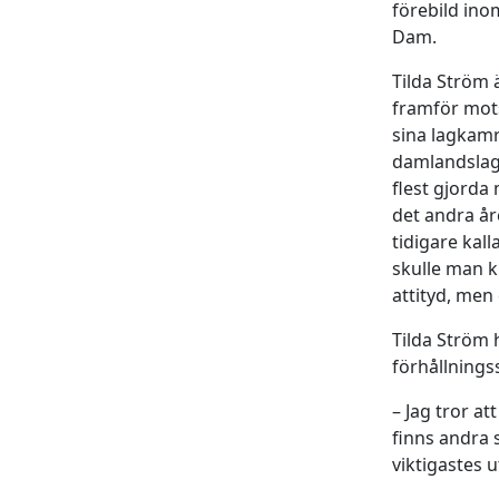
förebild ino
Dam.
Tilda Ström 
framför mots
sina lagkamra
damlandslag
flest gjorda
det andra år
tidigare kal
skulle man k
attityd, men
Tilda Ström 
förhållnings
– Jag tror a
finns andra 
viktigastes 