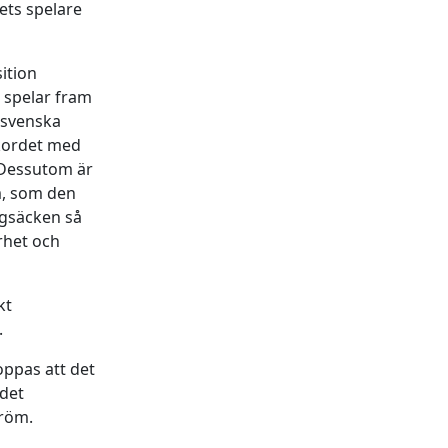
ets spelare
ition
 spelar fram
t svenska
kordet med
 Dessutom är
m, som den
ggsäcken så
rhet och
kt
.
oppas att det
 det
tröm.