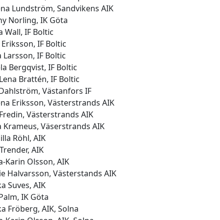
ena Lundström, Sandvikens AIK
y Norling, IK Göta
Wall, IF Boltic
Eriksson, IF Boltic
 Larsson, IF Boltic
a Bergqvist, IF Boltic
ena Brattén, IF Boltic
Dahlström, Västanfors IF
na Eriksson, Västerstrands AIK
Fredin, Västerstrands AIK
a Krameus, Väserstrands AIK
lla Röhl, AIK
Trender, AIK
-Karin Olsson, AIK
e Halvarsson, Västerstands AIK
a Suves, AIK
Palm, IK Göta
ka Fröberg, AIK, Solna