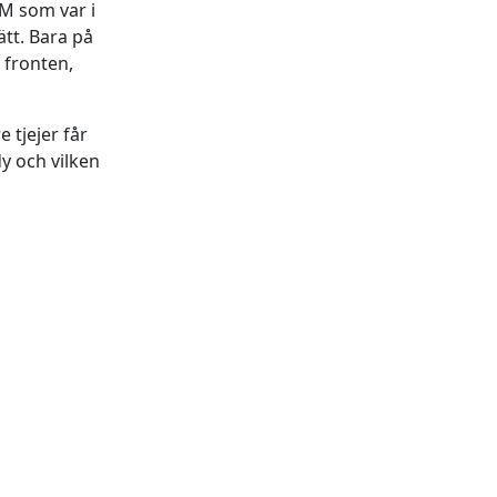
M som var i
tt. Bara på
 fronten,
e tjejer får
dy och vilken