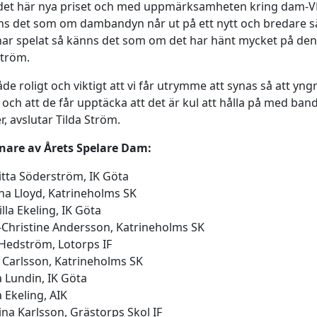
 det här nya priset och med uppmärksamheten kring dam-V
s det som om dambandyn når ut på ett nytt och bredare sä
har spelat så känns det som om det har hänt mycket på den
Ström.
åde roligt och viktigt att vi får utrymme att synas så att yngr
 och att de får upptäcka att det är kul att hålla på med ban
r, avslutar Tilda Ström.
nnare av Årets Spelare Dam:
itta Söderström, IK Göta
na Lloyd, Katrineholms SK
lla Ekeling, IK Göta
-Christine Andersson, Katrineholms SK
Hedström, Lotorps IF
 Carlsson, Katrineholms SK
 Lundin, IK Göta
 Ekeling, AIK
na Karlsson, Grästorps Skol IF