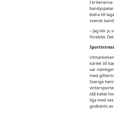
I kriteriern
bandyspelare
bidra till l
svensk band
– Jag blir ju
förebild. Det
Sportintres
Utmärkelsen
kärlek till 
var nämligen
med giftermå
Sverige henn
vintersporte
(då kallat h
liga med sex
godkänts a