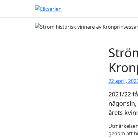
Skip to content
Ström
Kron
22 april, 202
2021/22 få
någonsin, 
årets kvin
Utmärkelsen
genom att bi