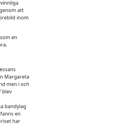
kvinnliga
 genom att
förebild inom
s som en
bra.
sessans
san Margareta
and men i och
 blev
ga bandylag
 fanns en
riset har