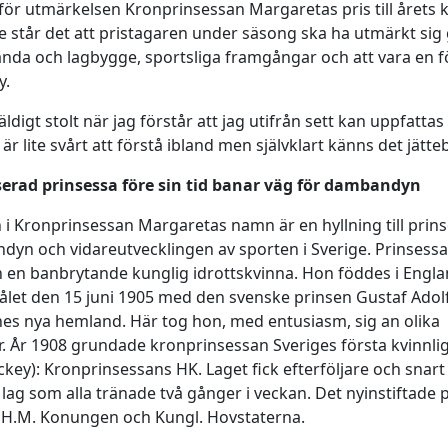
a för utmärkelsen Kronprinsessan Margaretas pris till årets 
 står det att pristagaren
under säsong ska ha utmärkt sig
aganda och lagbygge, sportsliga framgångar och att vara en 
y.
 väldigt stolt när jag förstår att jag utifrån sett kan uppfatta
 är lite svårt att förstå ibland men självklart känns det jätte
serad prinsessa före sin tid banar väg för dambandyn
 i
Kronprinsessan Margaretas namn är en hyllning till prin
bandyn och vidareutvecklingen av sporten i Sverige. Prinses
 en banbrytande kunglig idrottskvinna. Hon föddes i Engl
let den 15 juni 1905 med den svenske prinsen Gustaf Adolf
es nya hemland. Här tog hon, med entusiasm, sig an olika
r. År 1908 grundade kronprinsessan Sveriges första kvinnli
ockey): Kronprinsessans HK. Laget fick efterföljare och snart
 lag som alla tränade två gånger i veckan. Det nyinstiftade p
v
H.M. Konungen och Kungl. Hovstaterna.