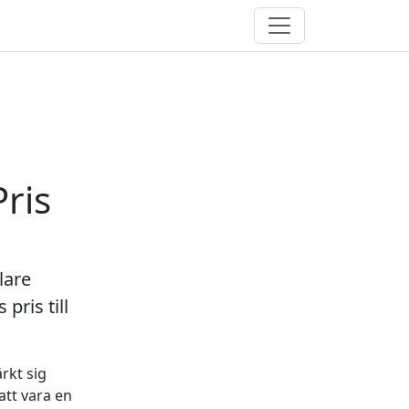
Meny
ris
lare
ris till
rkt sig
att vara en