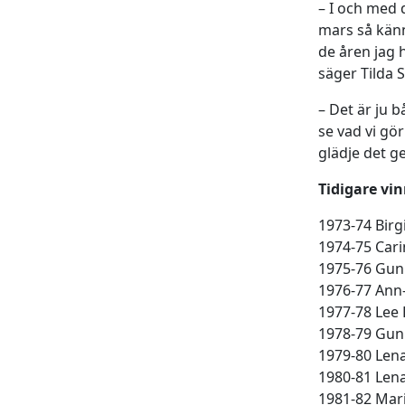
– I och med
mars så känn
de åren jag 
säger Tilda 
– Det är ju b
se vad vi gör
glädje det ge
Tidigare vi
1973-74 Birg
1974-75 Cari
1975-76 Guni
1976-77 Ann
1977-78 Lee 
1978-79 Gun
1979-80 Lena
1980-81 Lena
1981-82 Mari