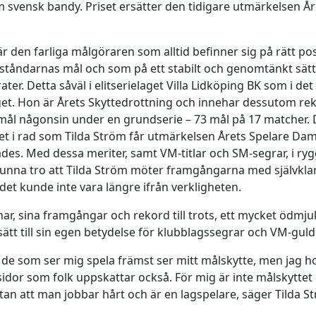
m svensk bandy. Priset ersätter den tidigare utmärkelsen År
är den farliga målgöraren som alltid befinner sig på rätt pos
tåndarnas mål och som på ett stabilt och genomtänkt sätt
ter. Detta såväl i elitserielaget Villa Lidköping BK som i de
et. Hon är Årets Skyttedrottning och innehar dessutom re
 mål någonsin under en grundserie – 73 mål på 17 matcher.
et i rad som Tilda Ström får utmärkelsen Årets Spelare Da
lades. Med dessa meriter, samt VM-titlar och SM-segrar, i ry
unna tro att Tilda Ström möter framgångarna med självkla
 det kunde inte vara längre ifrån verkligheten.
har, sina framgångar och rekord till trots, ett mycket ödmju
sätt till sin egen betydelse för klubblagssegrar och VM-guld
tt de som ser mig spela främst ser mitt målskytte, men jag h
sidor som folk uppskattar också. För mig är inte målskyttet
utan att man jobbar hårt och är en lagspelare, säger Tilda S