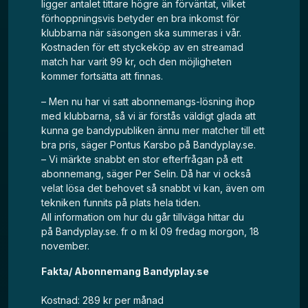
ligger antalet tittare högre än förväntat, vilket
förhoppningsvis betyder en bra inkomst för
klubbarna när säsongen ska summeras i vår.
Kostnaden för ett styckeköp av en streamad
match har varit 99 kr, och den möjligheten
kommer fortsätta att finnas.
– Men nu har vi satt abonnemangs-lösning ihop
med klubbarna, så vi är förstås väldigt glada att
kunna ge bandypubliken ännu mer matcher till ett
bra pris, säger Pontus Karsbo på Bandyplay.se.
– Vi märkte snabbt en stor efterfrågan på ett
abonnemang, säger Per Selin. Då har vi också
velat lösa det behovet så snabbt vi kan, även om
tekniken funnits på plats hela tiden.
All information om hur du går tillväga hittar du
på
Bandyplay.se.
fr o m kl 09 fredag morgon, 18
november.
Fakta/ Abonnemang Bandyplay.se
Kostnad: 289 kr per månad