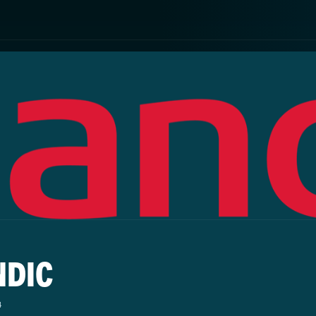
NDIC
4