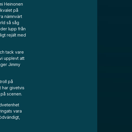
Jimi Heinonen
 kvalet på
ara nämnvärt
rld så såg
nder lupp från
igt rejält med
ch tack vare
vi upplevt att
säger Jimmy
troll på
 har givetvis
m på scenen.
medvetenhet
vingats vara
nödvändigt,