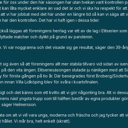
te för oss under den här säsongen har utan tvekan varit kontrollen p
 kan låta mycket enklare än vad det är och vi ska ha respekt för att 
tt vi har jobbat med det här under en längre tid så kan vi säga att v
n har den kontrollen. Det har vi haft igen i dessa tider.
 också läggas att föreningens herrlag var ett av de lag i Elitserien s
 flyttade matcher och dylikt på grund av pandemin.
n. Vi var noggranna och det visade sig ge resultat, säger den 39-år
t sig även så att föreningens allt mer stabila tillvaro vid sidan av ise
på den vita ängen. Elitseriesäsongen slutade ju nämligen med att Sir
y för första gången på tio år. Där besegrades först Broberg/Söderh
en innan Villa Lidköping blev för svåra i kvartsfinalen.
tigt och det känns som ett kvitto att vi gör någonting bra. Att vi dess
riens näst yngsta trupp som till hälften består av egna produkter gör
t, säger Helmersson.
ata om att vi vill vara unga, moderna och fräscha och jag tycker att v
hållet. Vi mår bra, helt enkelt (skratt).