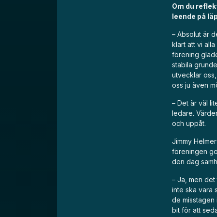
Om du reflek
leende på lä
– Absolut är d
klart att vi a
förening glade
stabila grunde
utvecklar oss,
oss ju även mö
– Det är väl l
ledare. Värden
och uppåt.
Jimmy Helmers
föreningen god
den dag samhä
– Ja, men det t
inte ska vara 
de misstagen i
bit för att sed