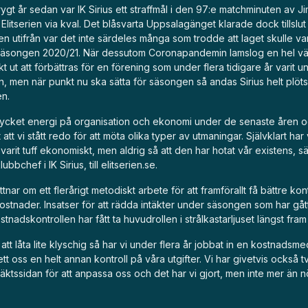
rygt år sedan var IK Sirius ett straffmål i den 97:e matchminuten av 
r Elitserien via kval. Det blåsvarta Uppsalagänget klarade dock tillslut
en utifrån var det inte särdeles många som trodde att laget skulle v
säsongen 2020/21. När dessutom Coronapandemin lamslog en hel vä
kt ut att förbättras för en förening som under flera tidigare år varit u
 men när punkt nu ska sätta för säsongen så andas Sirius helt plötsl
en.
 mycket energi på organisation och ekonomi under de senaste åren o
 att vi stått redo för att möta olika typer av utmaningar. Självklart har 
arit tuff ekonomiskt, men aldrig så att den har hotat vår existens, 
bbchef i IK Sirius, till elitserien.se.
tnar om ett flerårigt metodiskt arbete för att framförallt få bättre kon
stnader. Insatser för att rädda intäkter under säsongen som har gått
stnadskontrollen har fått ta huvudrollen i strålkastarljuset längst fra
 att låta lite klyschig så har vi under flera år jobbat in en kostnads
tt oss en helt annan kontroll på våra utgifter. Vi har givetvis också t
täktssidan för att anpassa oss och det har vi gjort, men inte mer än 