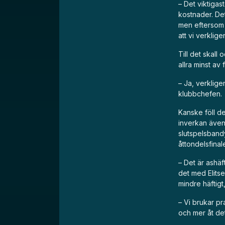
– Det viktigas
kostnader. Det
men eftersom a
att vi verklige
Till det skall
allra minst av
– Ja, verklige
klubbchefen.
Kanske föll de
inverkan även 
slutspelsband
åttondelsfinal
– Det är ashäf
det med Elitse
mindre häftig
– Vi brukar pr
och mer åt det 