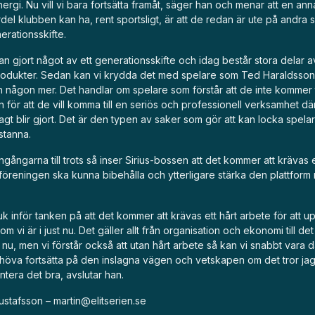
ergi. Nu vill vi bara fortsätta framåt, säger han och menar att en ann
el klubben kan ha, rent sportsligt, är att de redan är ute på andra s
rationsskifte.
dan gjort något av ett generationsskifte och idag består stora delar a
odukter. Sedan kan vi krydda det med spelare som Ted Haraldsson
någon mer. Det handlar om spelare som förstår att de inte kommer til
tan för att de vill komma till en seriös och professionell verksamhet dä
sagt blir gjort. Det är den typen av saker som gör att kan locka spelar
stanna.
ngångarna till trots så inser Sirius-bossen att det kommer att krävas et
 föreningen ska kunna bibehålla och ytterligare stärka den plattform
k inför tanken på att det kommer att krävas ett hårt arbete för att up
m vi är i just nu. Det gäller allt från organisation och ekonomi till det
ust nu, men vi förstår också att utan hårt arbete så kan vi snabbt vara 
öva fortsätta på den inslagna vägen och vetskapen om det tror jag 
tera det bra, avslutar han.
Gustafsson –
martin@elitserien.se