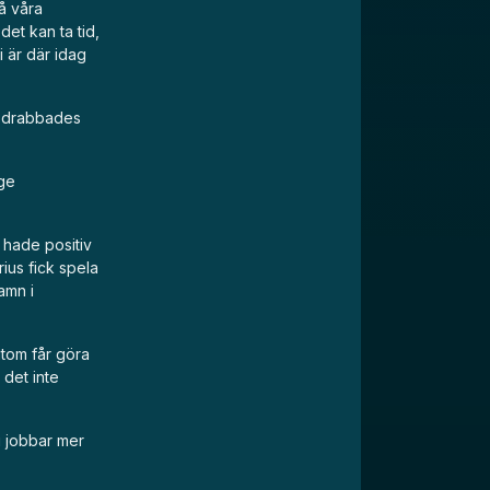
å våra
det kan ta tid,
i är där idag
om drabbades
ige
n hade positiv
ius fick spela
amn i
utom får göra
 det inte
i jobbar mer