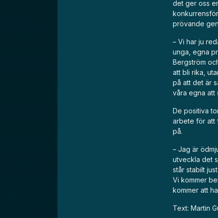
det ger oss en
konkurrensförd
prövande gene
– Vi har ju re
unga, egna pr
Bergström och 
att bli rika, u
på att det är 
våra egna att 
De positiva to
arbete för att
på.
– Jag är ödmju
utveckla det so
står stabilt j
Vi kommer beh
kommer att han
Text: Martin 