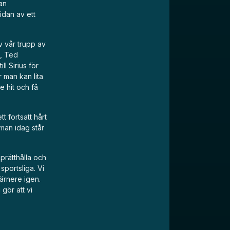
an
idan av ett
v vår trupp av
, Ted
l Sirius för
r man kan lita
e hit och få
t fortsatt hårt
 man idag står
prätthålla och
 sportsliga. Vi
därnere igen.
gör att vi