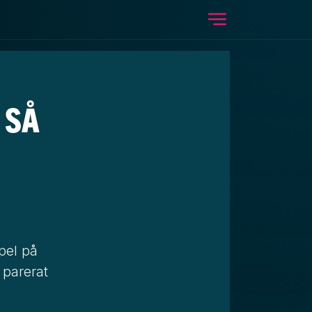
Meny
 SÅ
spel på
 parerat
.