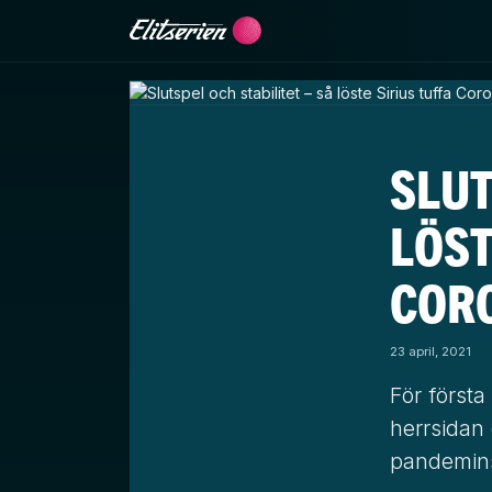
Skip to content
SLUT
LÖST
COR
23 april, 2021
För första
herrsidan 
pandemins 