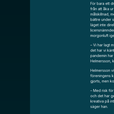
För bara ett d
från att åka u
målskillnad, m
bättre under 
läget inte dire
licensnämnden,
morgonluft ig
– Vi har lagt
det har vi känt
pandemin har v
Helmersson, klu
Helmersson vit
föreningens ko
gjorts, men ko
– Med risk för
och det har ge
kreativa på in
säger han.