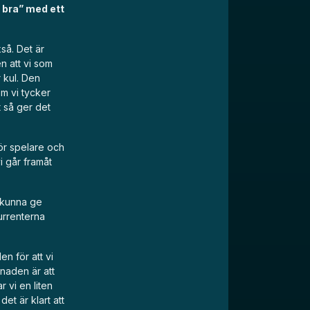
 bra” med ett
så. Det är
n att vi som
r kul. Den
om vi tycker
t så ger det
för spelare och
i går framåt
r kunna ge
urrenterna
en för att vi
lnaden är att
 vi en liten
det är klart att