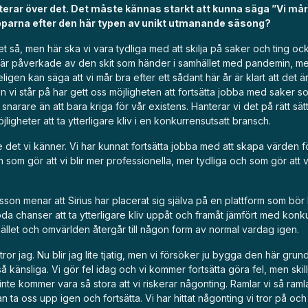
terar över det. Det måste kännas starkt att kunna säga ”Vi mår
pparna efter den här typen av unikt utmanande säsong?
et så, men här ska vi vara tydliga med att skilja på saker och ting ock
lla är påverkade av den skit som händer i samhället med pandemin, me
ligen kan säga att vi mår bra efter ett sådant här år är klart att det ä
n vi står på har gett oss möjligheten att fortsätta jobba med saker s
 snarare än att bara kriga för vår existens. Hanterar vi det på rätt sät
jligheter att ta ytterligare kliv i en konkurrensutsatt bransch.
ite det vi känner. Vi har kunnat fortsätta jobba med att skapa värden 
 som gör att vi blir mer professionella, mer tydliga och som gör att v
son menar att Sirius har placerat sig själva på en plattform som bö
a chanser att ta ytterligare kliv uppåt och framåt jämfört med konk
llet och omvärlden återgår till någon form av normal vardag igen.
ror jag. Nu blir jag lite tjatig, men vi försöker ju bygga den här grund
så känsliga. Vi gör fel idag och vi kommer fortsätta göra fel, men skil
nte kommer vara så stora att vi riskerar någonting. Ramlar vi så ramlar
an ta oss upp igen och fortsätta. Vi har hittat någonting vi tror på och 