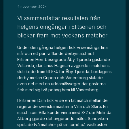
4 november, 2024
Vi sammanfattar resultaten från
helgens omgångar i Elitserien och
blickar fram mot veckans matcher.
Under den gångna helgen fick vi se många fina
mål och ett par rafflande derbymatcher. I
Elitserien Herr besegrade Åby Tjureda gästande
Vetlanda, där Linus Hagman avgjorde i matchens
slutskede fram till 5-4 för Åby Tjureda. Lördagens
derby mellan Gripen och Vänersborg slutade
även det med en uddamålsseger där gästerna
fick med sig två poäng hem till Vänersborg.
I Elitserien Dam fick vi se en tät match mellan de
regerande svenska mästarna Villa och Skirö. En
match som Villa kunde vinna med 3-2 där Melinda
Altberg gjorde det avgörande målet. Sandviken
spelade två matcher på sin turné på västkusten