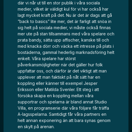
där vi når ut till en stor publik i våra sociala
medier, vilket är väldigt kul för vi har också har
lagt mycket kraft på det. Nu är det är dags att gå
”back to basics” lite mer, det är farligt att snöa in
sig helt på sociala medier, vi måste också finnas
mer ute på stan tillsammans med våra spelare och
prata bandy, sätta upp affischer, kanske till och
med knacka dörr och väcka ett intresse på plats i
bostäderna, gammal hederlig marknadsföring helt
enkelt. Våra spelare har störst
påverkansmöjligheter när det gäller hur folk
uppfattar oss, och därför är det viktigt att man
upplever att man faktiskt på nåt sätt har en
koppling eller känner till exempel Jesper
Eriksson eller Matilda Svenler. Ett steg i att
försöka skapa en koppling mellan våra
supportrar och spelarna är bland annat Studio
Villa, en programserie där våra följare får träffa
A-lagsspelarna. Samtidigt får våra partners en
helt annan exponering än att bara synas genom
en skylt på arenan.