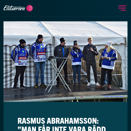
Me
Skip to content
RASMUS ABRAHAMSSON:
”MAN FÅR INTE VARA RÄDD