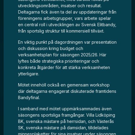
utvecklingsområden, insatser och resultat.
Deltagarna fick även ta del av uppdateringar från
föreningens arbetsgrupper, vars arbete spelar
en central roll i utvecklingen av Svensk Elitbandy,
från sportslig struktur till kommersiell tillväxt.
En viktig punkt på dagordningen var presentation
och diskussion kring budget och
verksamhetsplan för säsongen 2025/26. Här
lyftes både strategiska prioriteringar och
konkreta åtgärder för att stärka verksamheten
ytterligare.
Mötet innehöll också en gemensam workshop
där deltagarna engagerat diskuterade framtidens
Bandyfinal.
I samband med mötet uppmärksammades även
säsongens sportsliga framgångar. Villa Lidköping
BK, svenska mästare på herrsidan, och Västerås
SK, svenska mästare på damsidan, tilldelades
minnesplaketter för sina insatser under säsongen