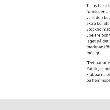
Tellus har i
funnits en a
varit den be
extra kul at
Stockholmsba
Spelare och 
laget på det
marknadsför
möjligt.
”Det här är 
Patrik Järmen
klubbarna eme
på hemmapl