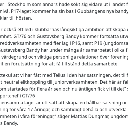
r i Stockholm som annars hade sökt sig vidare ut i landet f
snivå. P17-laget kommer ha sin bas i Gubbängens nya band
lar till hösten.
r också ett led i klubbarnas långsiktiga ambition att skapa
amhet. GT/76 och Gustavsberg Bandy kommer fortsätta utv
reddverksamheten med fler lag i P16, samt P19 (ungdomsal
Gustavsberg Bandy har under många år samarbetat i olika 
 värdegrund och viktiga personliga relationer över föreni
rit en förutsättning för att få till stånd detta samarbete.
tekul att vi har fått med Tellus i den här satsningen, det till
t neutral elitkoppling till Juniorverksamheten. Det här är fa
m startades för flera år sen och nu äntligen fick vi till det”
portchef i GT/76
ensamma laget är ett sätt att skapa en hållbar satsning o
ing för våra 17-åringar, och samtidigt behålla och utveckla 
mheten i våra föreningar,” säger Mattias Dungmar, ungdom
s Bandy.