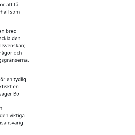
ör att få
yhall som
 en bred
eckla den
lsvenskan).
frågor och
ngsgränserna,
för en tydlig
ktiskt en
 säger Bo
ch
den viktiga
sansvarig i