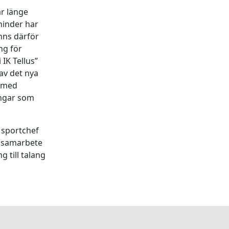
ar länge
hinder har
änns därför
ng för
IK Tellus”
av det nya
t med
ingar som
 sportchef
ra samarbete
g till talang