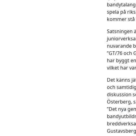
bandytalange
spela på rik
kommer stå k
Satsningen ä
juniorverks
nuvarande b
”GT/76 och 
har byggt en
vilket har va
Det känns jät
och samtidig
diskussion so
Österberg, s
”Det nya gem
bandyutbildn
breddverksa
Gustavsberg