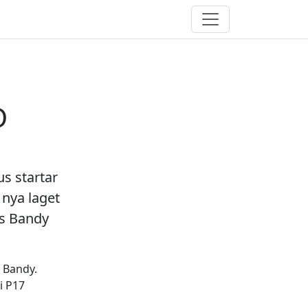
Meny
D
s startar
 nya laget
us Bandy
 Bandy.
i P17