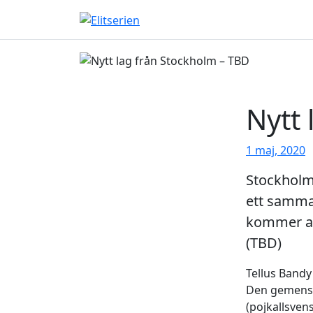
Skip to content
Nytt 
1 maj, 2020
Stockholm
ett samman
kommer att
(TBD)
Tellus Bandy
Den gemensam
(pojkallsvens