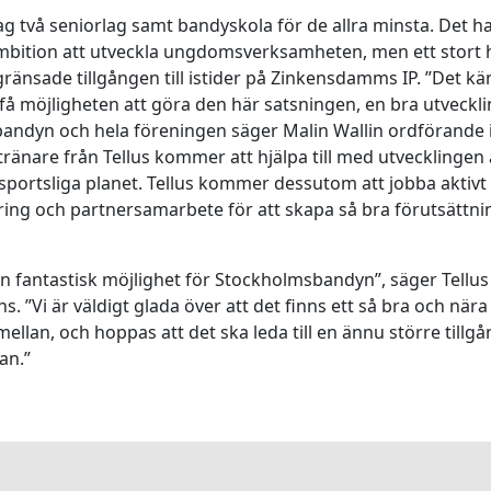
dag två seniorlag samt bandyskola för de allra minsta. Det h
mbition att utveckla ungdomsverksamheten, men ett stort 
gränsade tillgången till istider på Zinkensdamms IP. ”Det k
t få möjligheten att göra den här satsningen, en bra utveckli
ndyn och hela föreningen säger Malin Wallin ordförande i 
tränare från Tellus kommer att hjälpa till med utvecklingen 
 sportsliga planet. Tellus kommer dessutom att jobba aktiv
ing och partnersamarbete för att skapa så bra förutsättn
en fantastisk möjlighet för Stockholmsbandyn”, säger Tellus
s. ”Vi är väldigt glada över att det finns ett så bra och nä
llan, och hoppas att det ska leda till en ännu större tillgån
an.”