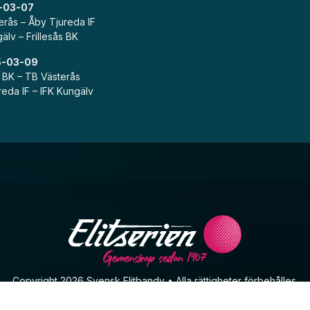
-03-07
erås – Åby Tjureda IF
älv – Frillesås BK
5-03-09
s BK – TB Västerås
reda IF – IFK Kungälv
Gemenskap sedan 1907
Copyright 2026 Svensk Elitbandy • Alla rättigheter förbehålles.