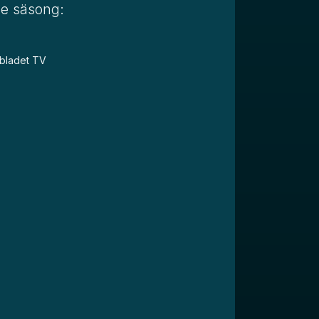
de säsong:
nbladet TV