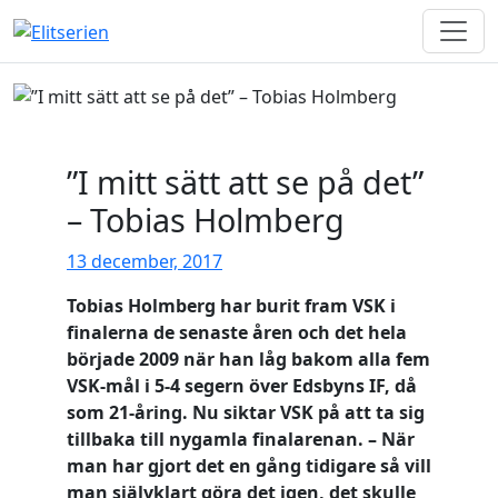
Men
Skip to content
”I mitt sätt att se på det”
– Tobias Holmberg
13 december, 2017
Tobias Holmberg har burit fram VSK i
finalerna de senaste åren och det hela
började 2009 när han låg bakom alla fem
VSK-mål i 5-4 segern över Edsbyns IF, då
som 21-åring. Nu siktar VSK på att ta sig
tillbaka till nygamla finalarenan. – När
man har gjort det en gång tidigare så vill
man självklart göra det igen, det skulle