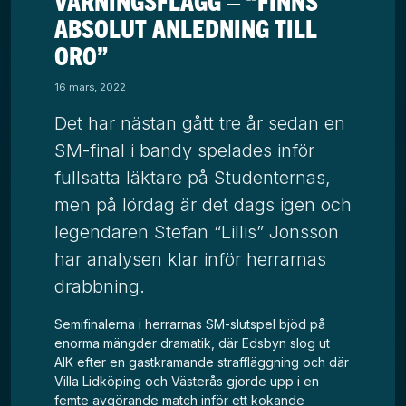
VARNINGSFLAGG – “FINNS
ABSOLUT ANLEDNING TILL
ORO”
16 mars, 2022
Det har nästan gått tre år sedan en
SM-final i bandy spelades inför
fullsatta läktare på Studenternas,
men på lördag är det dags igen och
legendaren Stefan “Lillis” Jonsson
har analysen klar inför herrarnas
drabbning.
Semifinalerna i herrarnas SM-slutspel bjöd på
enorma mängder dramatik, där Edsbyn slog ut
AIK efter en gastkramande straffläggning och där
Villa Lidköping och Västerås gjorde upp i en
femte avgörande match inför ett kokande