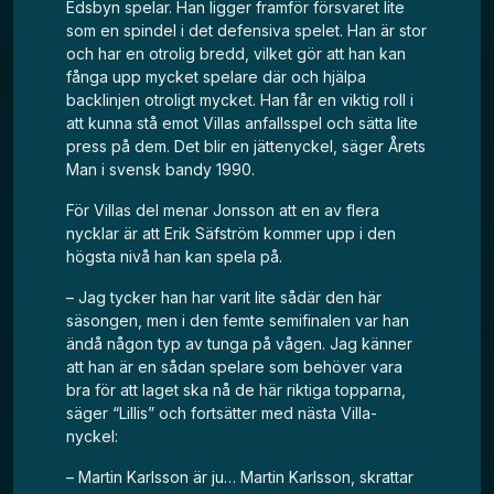
Edsbyn spelar. Han ligger framför försvaret lite
som en spindel i det defensiva spelet. Han är stor
och har en otrolig bredd, vilket gör att han kan
fånga upp mycket spelare där och hjälpa
backlinjen otroligt mycket. Han får en viktig roll i
att kunna stå emot Villas anfallsspel och sätta lite
press på dem. Det blir en jättenyckel, säger Årets
Man i svensk bandy 1990.
För Villas del menar Jonsson att en av flera
nycklar är att Erik Säfström kommer upp i den
högsta nivå han kan spela på.
– Jag tycker han har varit lite sådär den här
säsongen, men i den femte semifinalen var han
ändå någon typ av tunga på vågen. Jag känner
att han är en sådan spelare som behöver vara
bra för att laget ska nå de här riktiga topparna,
säger “Lillis” och fortsätter med nästa Villa-
nyckel:
– Martin Karlsson är ju… Martin Karlsson, skrattar