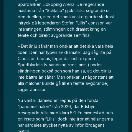
Sparbanken Lidköping Arena. De regerande
mästarna från “Schlätta” gick tillslut segrande ur
den duellen, men det som kanske gjorde starkast
intryck på legendaren Stefan “Lillis” Jonsson var
inramningen, stämningen och dramat kring en
femte och direkt avgörande semifinal.
– Det är ju såhär man önskar att det ska vara hela
tiden. Den här typen av dramatik. Jag såg lite på
Claesson (Jonas, legendar och expert i
Sportbladets tv-sändning reds. anm.) under
sändningen också och som han sa, att det blir ju
inte bättre än såhär. Man önskar ju någonstans att
alla matcher kunde gå till en femte avgörande,
säger Jonsson.
Nu väntar därmed en repris på den första
“pandemifinalen” från 2020, där Edsbyn
besegrade Villa med klara 5-1. En minnesbild och
en insats som “Lillis” dock inte tror att hälsingarna
har särdeles mycket nytta av inför lördagens
match.