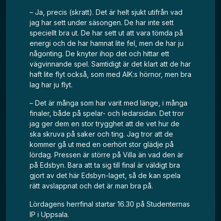
– Ja, precis (skratt). Det är helt sjukt utifrån vad
jag har sett under säsongen. De har inte sett
speciellt bra ut. De har sett ut att vara tömda på
energi och de har hamnat lite fel, men de har ju
någonting. De knyter ihop det och hittar ett
vägvinnande spel. Samtidigt är det klart att de har
haft lite flyt också, som med AIK:s hörnor, men bra
lag har ju flyt.
– Det är många som har varit med länge, i många
finaler, både på spelar- och ledarsidan. Det tror
jag ger dem en stor trygghet att de vet hur de
ska skruva på saker och ting. Jag tror att de
kommer gå ut med en oerhört stor glädje på
lördag. Pressen är större på Villa än vad den är
på Edsbyn. Bara att ta sig till final är väldigt bra
gjort av det här Edsbyn-laget, så de kan spela
rätt avslappnat och det är man bra på.
Lördagens herrfinal startar 16.30 på Studenternas
IP i Uppsala.