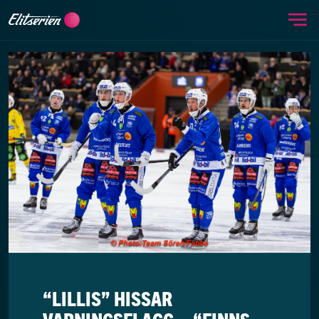
Me
Skip to content
“LILLIS” HISSAR