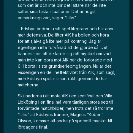
som det är och inte blir det lättare när de inte
sätter sina fasta situationer. Det är högst
anmärkningsvärt, säger “Lillis”.
– Edsbyn ändrar ju sitt spel litegrann och blir ännu
mer defensiva. De låter AIK ha bollen och köra
för att själva gå lite mer på kontring. Jag är
egentligen inte förvånad att de gjorde så. Det
kändes som att de lärde sig rätt mycket om vad
man inte kan göra mot AIK när de förlorade med
6-1 borta i sista grundserieomgången. Nu är det
visserligen en del ineffektivitet från AIK, som sagt,
men Edsbyn spelar smart rakt igenom i de här
matcherna.
Skillnaderna i att möta AIK i en semifinal och Villa
Lidköping i en final må vara tämligen stora sett till
förväntade matchbilder, men trots det så tror inte
“Lillis” att Edsbyns tränare, Magnus “Kuben”
Olsson, kommer att ändra på speciellt mycket till
lördagens final.