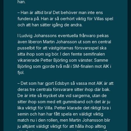
han.
– Han är alltid bra! Det behöver man inte ens
fundera på. Han är så oerhört viktig för Villas spel
och att han sätter igång de andra.
I Ludvig Johanssons eventuella frånvaro pekas
även liberon Martin Johansson ut som en central
pusselbit för att västgötarnas försvarsspel ska
sitta ihop som sig bör. I den femte semifinalen
vikarierade Petter Björling som vänster. Samme
Björling som gjorde två mål i SM-finalen mot AIK i
fjol.
– Det som har gjort Edsbyn så vassa mot AIK är att
deras tre centrala försvarare sitter ihop där bak.
De är inte så mycket ute vid sargerna, utan de
sitter ihop som med ett gummiband och det är ju
lika viktigt för Villa. Petter klarade det riktigt bra i
semin och han har fått spela en väldigt viktig
match nu i den rollen, men Martin Johansson blir
ju alltjämt väldigt viktigt för att hålla ihop allting