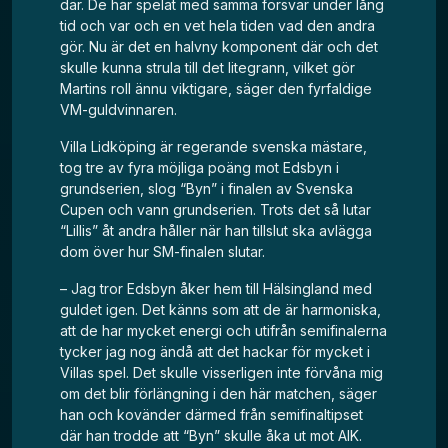
där. De har spelat med samma försvar under lång
tid och var och en vet hela tiden vad den andra
gör. Nu är det en halvny komponent där och det
skulle kunna strula till det litegrann, vilket gör
Martins roll ännu viktigare, säger den fyrfaldige
VM-guldvinnaren.
Villa Lidköping är regerande svenska mästare,
tog tre av fyra möjliga poäng mot Edsbyn i
grundserien, slog “Byn” i finalen av Svenska
Cupen och vann grundserien. Trots det så lutar
“Lillis” åt andra håller när han tillslut ska avlägga
dom över hur SM-finalen slutar.
– Jag tror Edsbyn åker hem till Hälsingland med
guldet igen. Det känns som att de är harmoniska,
att de har mycket energi och utifrån semifinalerna
tycker jag nog ändå att det hackar för mycket i
Villas spel. Det skulle visserligen inte förvåna mig
om det blir förlängning i den här matchen, säger
han och kovänder därmed från semifinaltipset
där han trodde att “Byn” skulle åka ut mot AIK.