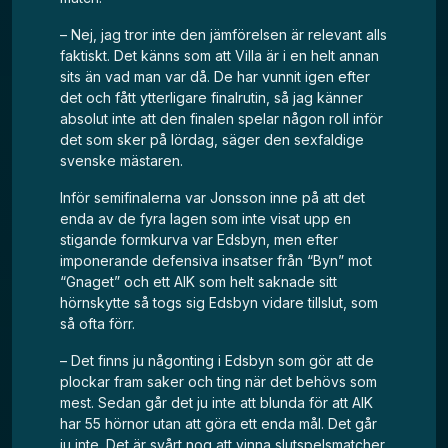
– Nej, jag tror inte den jämförelsen är relevant alls
faktiskt. Det känns som att Villa är i en helt annan
sits än vad man var då. De har vunnit igen efter
det och fått ytterligare finalrutin, så jag känner
absolut inte att den finalen spelar någon roll inför
det som sker på lördag, säger den sexfaldige
svenske mästaren.
Inför semifinalerna var Jonsson inne på att det
enda av de fyra lagen som inte visat upp en
stigande formkurva var Edsbyn, men efter
imponerande defensiva insatser från “Byn” mot
“Gnaget” och ett AIK som helt saknade sitt
hörnskytte så togs sig Edsbyn vidare tillslut, som
så ofta förr.
– Det finns ju någonting i Edsbyn som gör att de
plockar fram saker och ting när det behövs som
mest. Sedan går det ju inte att blunda för att AIK
har 55 hörnor utan att göra ett enda mål. Det går
ju inte. Det är svårt nog att vinna slutspelsmatcher