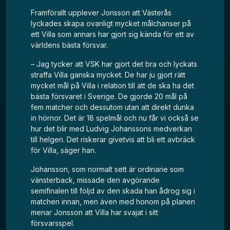
Framförallt upplever Jonsson att Västerås
lyckades skapa ovanligt mycket målchanser på
ett Villa som annars har gjort sig kända för ett av
världens bästa försvar.
– Jag tycker att VSK har gjort det bra och lyckats
straffa Villa ganska mycket. De har ju gjort rätt
mycket mål på Villa i relation till att de ska ha det
bästa försvaret i Sverige. De gjorde 20 mål på
fem matcher och dessutom utan att direkt dunka
in hörnor. Det är 18 spelmål och nu får vi också se
hur det blir med Ludvig Johanssons medverkan
till helgen. Det riskerar givetvis att bli ett avbräck
för Villa, säger han.
Johansson, som normalt sett är ordinarie som
vänsterback, missade den avgörande
semifinalen till följd av den skada han ådrog sig i
matchen innan, men även med honom på planen
menar Jonsson att Villa har svajat i sitt
försvarsspel.