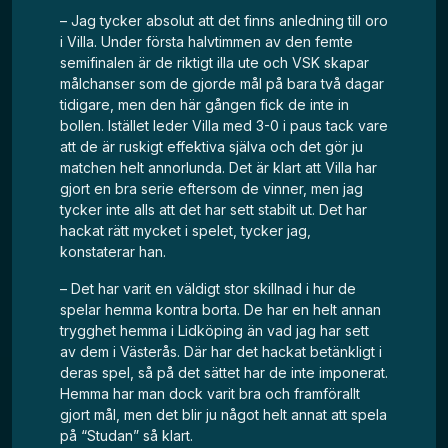
– Jag tycker absolut att det finns anledning till oro
i Villa. Under första halvtimmen av den femte
semifinalen är de riktigt illa ute och VSK skapar
målchanser som de gjorde mål på bara två dagar
tidigare, men den här gången fick de inte in
bollen. Istället leder Villa med 3-0 i paus tack vare
att de är ruskigt effektiva själva och det gör ju
matchen helt annorlunda. Det är klart att Villa har
gjort en bra serie eftersom de vinner, men jag
tycker inte alls att det har sett stabilt ut. Det har
hackat rätt mycket i spelet, tycker jag,
konstaterar han.
– Det har varit en väldigt stor skillnad i hur de
spelar hemma kontra borta. De har en helt annan
trygghet hemma i Lidköping än vad jag har sett
av dem i Västerås. Där har det hackat betänkligt i
deras spel, så på det sättet har de inte imponerat.
Hemma har man dock varit bra och framförallt
gjort mål, men det blir ju något helt annat att spela
på “Studan” så klart.