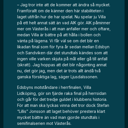
– Jag tror inte att de kommer att ändra så mycket.
Framförallt om de känner den här stabiliteten i
laget utifrån hur de har spelat. Nu spelar ju Villa
på ett helt annat sätt än vad AIK gör. AIK påminner
mer om Västerås i att man anfaller mer och oftare,
medan Villa är bättre på att hålla i bollen och
vänta på lägena. Vi får väl se om det blir en
likadan final som för fyra år sedan mellan Edsbyn
och Sandviken där det stundtals kändes som att
ingen ville varken skjuta på mål eller gå till anfall
(skratt). Jag hoppas att det blir någonting annat
nu, det gör jag, men det är trots allt ändå två
ganska försiktiga lag, säger Ljusdalssonen.
Edsbyns motståndare i herrfinalen, Villa
Lidköping, gör sin fjärde raka final på herrsidan
och går för det tredje guldet i klubbens historia.
För att man ska lyckas vinna det tror dock Stefan
“Lillis” Jonsson att laget behöver prestera klart
mycket bättre än vad man gjorde stundtals i
semifinalserien mot Västerås.