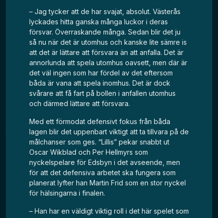
– Jag tycker att de har svajat, absolut. Västerås
lyckades hitta ganska många luckor i deras
försvar. Överraskande många. Sedan blir det ju
så nu när det är utomhus och kanske lite sämre is
att det är lättare att försvara än att anfalla. Det är
annorlunda att spela utomhus oavsett, men där är
det väl ingen som har fördel av det eftersom
båda är vana att spela inomhus. Det är dock
svårare att få fart på bollen i anfallen utomhus
och därmed lättare att försvara.
Med ett förmodat defensivt fokus från båda
lagen blir det uppenbart viktigt att ta tillvara på de
målchanser som ges. “Lillis” pekar snabbt ut
Oscar Wikblad och Per Hellmyrs som
nyckelspelare för Edsbyn i det avseende, men
för att det defensiva arbetet ska fungera som
planerat lyfter han Martin Frid som en stor nyckel
för hälsingarna i finalen.
– Han har en väldigt viktig roll i det här spelet som