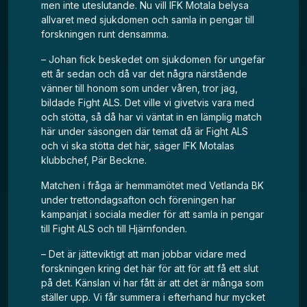
men inte uteslutande. Nu vill
IFK Motala belysa
allvaret
med sjukdomen och samla in pengar till
forskningen runt densamma.
– Johan fick beskedet om sjukdomen för ungefär
ett år sedan och då var det några närstående
vänner till honom som under våren, tror jag,
bildade
Fight ALS
. Det ville vi givetvis vara med
och stötta, så då har vi väntat in en lämplig match
här under säsongen där temat då är Fight ALS
och vi ska stötta det här, säger IFK Motalas
klubbchef, Pär Beckne.
Matchen i fråga är hemmamötet med Vetlanda BK
under trettondagsafton och föreningen har
kampanjat i sociala medier för att samla in pengar
till Fight ALS och till Hjärnfonden.
– Det är jätteviktigt att man jobbar vidare med
forskningen kring det här för att för att få ett slut
på det. Känslan vi har fått är att det är många som
ställer upp. Vi får summera i efterhand hur mycket