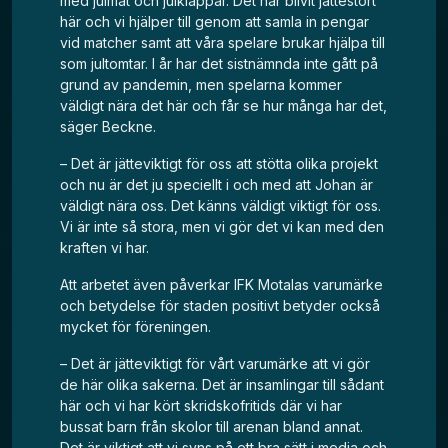
med julmat och julklappar. Det har blivit jättestort
här och vi hjälper till genom att samla in pengar
vid matcher samt att våra spelare brukar hjälpa till
som jultomtar. I år har det sistnämnda inte gått på
grund av pandemin, men spelarna kommer
väldigt nära det här och får se hur många har det,
säger Beckne.
– Det är jätteviktigt för oss att stötta olika projekt
och nu är det ju speciellt i och med att Johan är
väldigt nära oss. Det känns väldigt viktigt för oss.
Vi är inte så stora, men vi gör det vi kan med den
kraften vi har.
Att arbetet även påverkar IFK Motalas varumärke
och betydelse för staden positivt betyder också
mycket för föreningen.
– Det är jätteviktigt för vårt varumärke att vi gör
de här olika sakerna. Det är insamlingar till sådant
här och vi har kört skridskofritids där vi har
bussat barn från skolor till arenan bland annat.
Det är viktigt att vi syns på ett bra sätt i media och