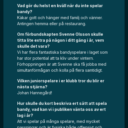
Vad gör du helst en kväll när du inte spelar
bandy?
Käkar gott och hänger med familj och vänner.
Antingen hemma eller på restaurang.
Om förbundskapten Svenne Olsson skulle
titta lite extra på någon i ditt gäng i år, vem
skulle det vara?
Vi har flera fantastiska bandyspelare i laget som
har stor potential att ta kliv under vintern.
Förhoppningen är att Svenne ska få jobba med
simultanförmågan och kolla på flera samtidigt.
Vilken juniorspelare i er klubb tror du blir er
nästa stjärna?
Johan Hannegård!
Hur skulle du kort beskriva ert sätt att spela
bandy, vad kan vi i publiken vänta oss av ert
lag i år?
Att vi spelar på många spelare, med mycket
passningar och är fysiska både offensivt och