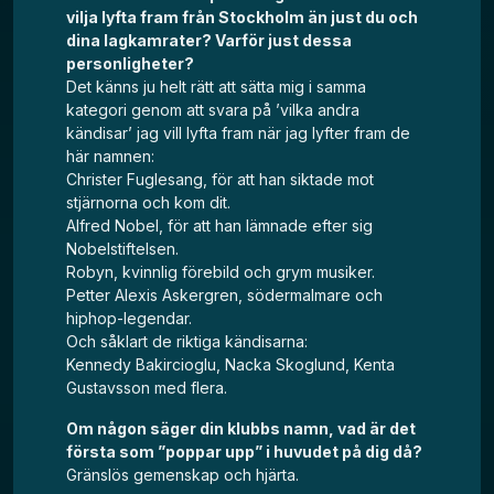
vilja lyfta fram från Stockholm än just du och
dina lagkamrater? Varför just dessa
personligheter?
Det känns ju helt rätt att sätta mig i samma
kategori genom att svara på ’vilka andra
kändisar’ jag vill lyfta fram när jag lyfter fram de
här namnen:
Christer Fuglesang, för att han siktade mot
stjärnorna och kom dit.
Alfred Nobel, för att han lämnade efter sig
Nobelstiftelsen.
Robyn, kvinnlig förebild och grym musiker.
Petter Alexis Askergren, södermalmare och
hiphop-legendar.
Och såklart de riktiga kändisarna:
Kennedy Bakircioglu, Nacka Skoglund, Kenta
Gustavsson med flera.
Om någon säger din klubbs namn, vad är det
första som ”poppar upp” i huvudet på dig då?
Gränslös gemenskap och hjärta.