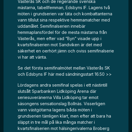
Västerås SK och de regerande svenska
mästarna, tabellfemman, Edsbyns IF. Lagens två
möten i grundserien var täta och kombattanterna
vann tillslut sina respektive hemmamatcher med
uddamålet. Semifinalserien innebär
hemmaplansfördel för de mesta mästarna från
Västerås, men efter vad ”Byn” visade upp i
kvartsfinalserien mot Sandviken är det med
säkerhet en oerhört jämn och oviss semifinalserie
vi har att vänta.
Se det första semifinalmötet mellan Västerås SK
och Edsbyns IF här med sändningsstart 16.50 >>
Lördagens andra semifinal spelas i ett nästintill
slutsålt Sparbanken Lidköping Arena där
seriesuveränerna Villa Lidköping tar emot
säsongens sensationslag Bollnäs. Visserligen
vann västgötarna lagens båda möten i
grundserien tämligen klart, men efter att bara ha
släppt in tre mål på lika många matcher i
kvartsfinalserien mot hälsingerivalerna Broberg