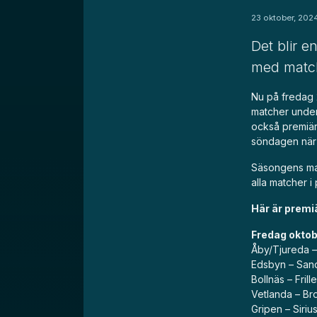
23 oktober, 202
Det blir e
med match
Nu på fredag 2
matcher under
också premiär
söndagen när
Säsongens ma
alla matcher 
Här är premi
Fredag oktob
Åby/Tjureda – 
Edsbyn – Sand
Bollnäs – Frill
Vetlanda – Br
Gripen – Siriu