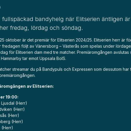
4
n fullspäckad bandyhelg när Elitserien äntligen är 
er fredag, lördag och söndag.
5 oktober är det premiär för Elitserien 2024/25. Elitserien herr är f
 fredagen följt av Vänersborg – Västerås som spelas under lördage
dag för Elitserien dam med tre matcher. Premiäromgången avslutas
 Hammarby tar emot Uppsala BoIS.
tcher streamar du på
Bandypuls
och
Expressen
som dessutom har fr
i premiäromgången.
äromgången av Elitserien:
er 19:00:
Ljusdal (Herr)
viken (Herr)
esås (Herr)
oberg (Herr)
s (Herr)