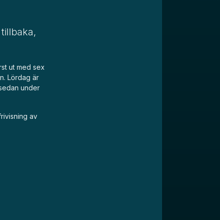
tillbaka,
örst ut med sex
n. Lördag är
 sedan under
ivisning av