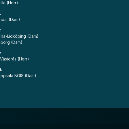
lla (Herr)
:
ndal (Dam)
:
illa-Lidköping (Dam)
sborg (Dam)
0:
Västerås (Herr)
0:
ppsala BOIS (Dam)