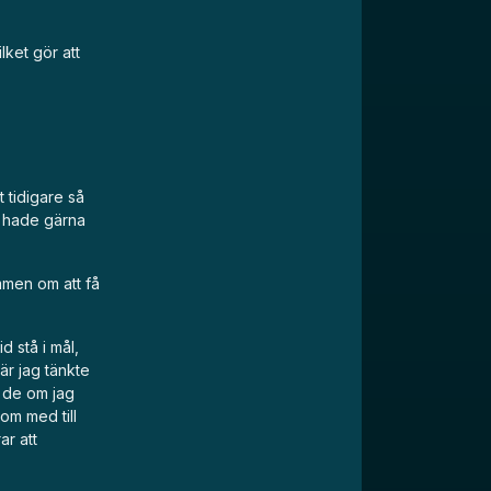
lket gör att
 tidigare så
g hade gärna
mmen om att få
d stå i mål,
när jag tänkte
e de om jag
kom med till
ar att