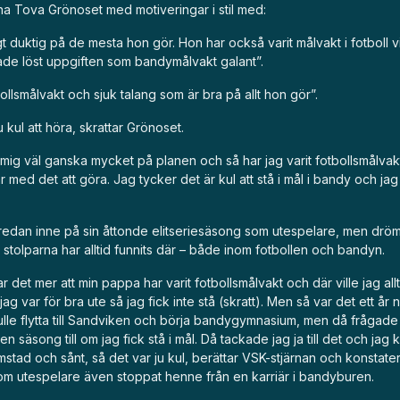
na Tova Grönoset med motiveringar i stil med:
gt duktig på de mesta hon gör. Hon har också varit målvakt i fotboll vi
hade löst uppgiften som bandymålvakt galant”.
ollsmålvakt och sjuk talang som är bra på allt hon gör”.
u kul att höra, skrattar Grönoset.
mig väl ganska mycket på planen och så har jag varit fotbollsmålvakt
 med det att göra. Jag tycker det är kul att stå i mål i bandy och ja
 redan inne på sin åttonde elitseriesäsong som utespelare, men drö
n stolparna har alltid funnits där – både inom fotbollen och bandyn.
ar det mer att min pappa har varit fotbollsmålvakt och där ville jag allti
ag var för bra ute så jag fick inte stå (skratt). Men så var det ett år 
ulle flytta till Sandviken och börja bandygymnasium, men då frågad
n säsong till om jag fick stå i mål. Då tackade jag ja till det och jag 
almstad och sånt, så det var ju kul, berättar VSK-stjärnan och konstater
som utespelare även stoppat henne från en karriär i bandyburen.