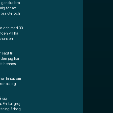
tt ganska bra
ig för att
r bra ute och
bero och med 33
gen vill ha
å chansen
sagt till
a den jag har
att hennes
har hintat om
or att jag
å sig
. En kul grej
räning ådrog