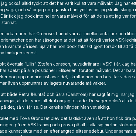
jag också alltid tyckt att det har varit kul att vara målvakt. Jag har e
 jag säga, och så är jag nog ganska hänsynslös om jag skulle slänga m
 Där fick jag dock inte heller vara målvakt för att de sa att jag var fö
 stannat.
 seniorkarriären har Grönoset hunnit vara allt mellan anfallare och li
eriematcher den här säsongen är det lätt att förstå varför VSK-lednin
n kvar ute på isen. Själv har hon dock faktiskt gjort försök till att f
na tämligen seriöst.
kt övertala ”Lillis” (Stefan Jonsson, huvudtränare i VSK) i år. Jag har 
har spelat på alla positioner i Elitserien, förutom målvakt. Det är bar
yker nog upp när ni minst anar det, skrattar hon och berättar vidare 
ar även uppmuntras av lagets nuvarande målvakter.
r att både Petra (Huhta) och Sara (Carlström) har sagt åt mig, när jag 
räningar, att det vore jättekul om jag testade. De säger också att de tr
 på det, så vi får se. Det kanske händer. Man vet aldrig.
talet med Tova Grönoset blev det faktiskt även så att hon fick dra p
ningen på en VSK-träning och prova på att ställa sig mellan stolparna
de kunnat sluta med en efterlängtad elitseriedebut. Under samma t