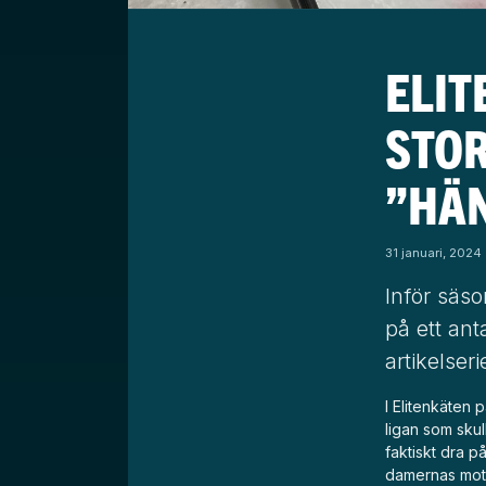
ELIT
STO
”HÄ
31 januari, 2024
Inför säso
på ett ant
artikelser
I Elitenkäten 
ligan som skul
faktiskt dra p
damernas motsv