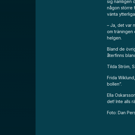
sig nämligen 
någon större f
vänta ytterliga
– Ja, det var 
om träningen 
helgen.
Bland de övri
återfinns blan
Tilda Ström, S
Frida Wiklund,
bollen”.
Ella Oskarsson
det! Inte alls 
Foto: Dan Per