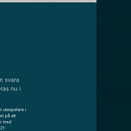
am svara
ras nu i
n utespelare i
en på att
tar med
U21-