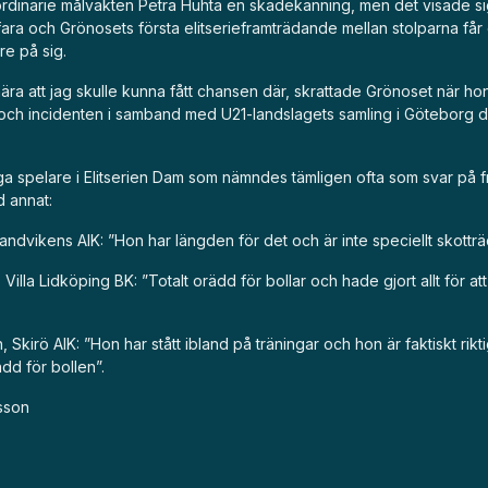
ordinarie målvakten Petra Huhta en skadekänning, men det visade si
ara och Grönosets första elitserieframträdande mellan stolparna får
re på sig.
nära att jag skulle kunna fått chansen där, skrattade Grönoset när ho
och incidenten i samband med U21-landslagets samling i Göteborg
ga spelare i Elitserien Dam som nämndes tämligen ofta som svar på 
d annat:
andvikens AIK: ”Hon har längden för det och är inte speciellt skotträ
 Villa Lidköping BK: ”Totalt orädd för bollar och hade gjort allt för at
, Skirö AIK: ”Hon har stått ibland på träningar och hon är faktiskt rikt
rädd för bollen”.
sson