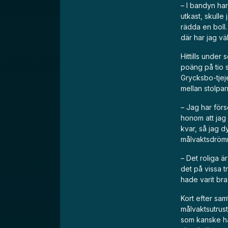
– I bandyn har 
utkast, skulle
rädda en boll.
där har jag väl
Hittills under
poäng på tio s
Grycksbo-tjeje
mellan stolpar
– Jag har försö
honom att jag 
kvar, så jag d
målvaktsdrömm
– Det roliga ä
det på vissa t
hade varit bra
Kort efter sam
målvaktsutrust
som kanske ha