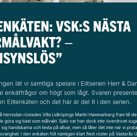
ENKÄTEN: VSK:S NÄSTA
RMÅLVAKT? –
NSYNSLÖS”
ngen lät vi samtliga spelare i Elitserien Herr & D
al enkätfrågor om högt som lågt. Svaren presente
ien Elitenkäten och det här är del 6 i den serien.
på herrsidan röstades Villa Lidköpings Martin Hammarberg fram till
de
le göra sig bäst som målvakt
. Själv var han dock inte överdrivet sug
å sig handskarna och testa på allvar, men så låter det inte när vi pra
arighet. I den enkäten föll nämligen klart flest röster på Västerås 