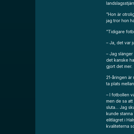
landslagsstjär
”Hon är otroli
jag tror hon 
”Tidigare fotb
– Ja, det var j
– Jag slänger 
det kanske har
gjort det mer.
21-åringen är
ta plats mella
– I fotbollen v
men de sa att j
sluta… Jag sk
kunde stanna e
elitlägret i H
kvaliteterna 