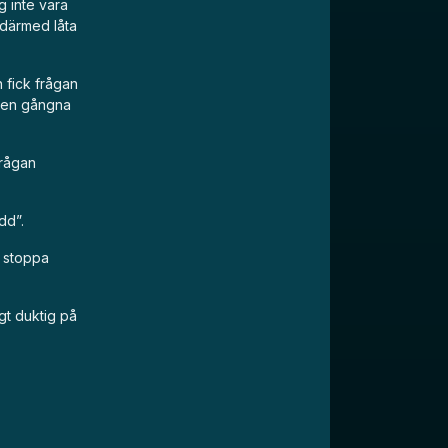
g inte vara
 därmed låta
n fick frågan
 den gångna
frågan
dd”.
t stoppa
igt duktig på