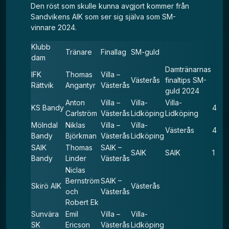
Den röst som skulle kunna avgjort kommer från
Sandvikens AIK som ser sig själva som SM-
vinnare 2024.
Klubb
Tränare
Finallag
SM-guld
dam
Damtränarnas
IFK
Thomas
Villa –
Västerås
finaltips SM-
Rättvik
Angantyr
Västerås
guld 2024
Anton
Villa –
Villa-
Villa-
KS Bandy
4
Carlström
Västerås
Lidköping
Lidköping
Mölndal
Niklas
Villa –
Villa-
Västerås
4
Bandy
Björkman
Västerås
Lidköping
SAIK
Thomas
SAIK –
SAIK
SAIK
1
Bandy
Linder
Västerås
Niclas
Bernström
SAIK –
Skirö AIK
Västerås
och
Västerås
Robert Ek
Sunvära
Emil
Villa –
Villa-
SK
Ericson
Västerås
Lidköping