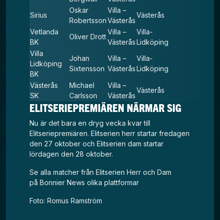
Oskar
Villa –
Sirius
Västerås
Robertsson
Västerås
Vetlanda
Villa –
Villa-
Oliver Drott
BK
Västerås
Lidköping
Villa
Johan
Villa –
Villa-
Lidköping
Sixtensson
Västerås
Lidköping
BK
Västerås
Michael
Villa –
Västerås
SK
Carlsson
Västerås
ELITSERIEPREMIÄREN NÄRMAR SIG
Nu är det bara en dryg vecka kvar till
Elitseriepremiären. Elitserien herr startar fredagen
den 27 oktober och Elitserien dam startar
lördagen den 28 oktober.
Se alla matcher från Elitserien Herr och Dam
på
Bonnier News olika plattformar
Foto: Romus Ramström