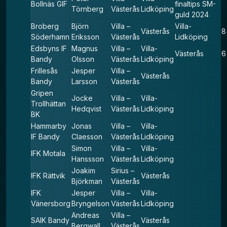
Bollnäs GIF
finaltips SM-
Törnberg
Västerås
Lidköping
guld 2024
Broberg
Björn
Villa –
Villa-
Västerås
8
Söderhamn
Eriksson
Västerås
Lidköping
Edsbyns IF
Magnus
Villa –
Villa-
Västerås
6
Bandy
Olsson
Västerås
Lidköping
Frillesås
Jesper
Villa –
Västerås
Bandy
Larsson
Västerås
Gripen
Jocke
Villa –
Villa-
Trollhättan
Hedqvist
Västerås
Lidköping
BK
Hammarby
Jonas
Villa –
Villa-
IF Bandy
Claesson
Västerås
Lidköping
Simon
Villa –
Villa-
IFK Motala
Hanssson
Västerås
Lidköping
Joakim
Sirius –
IFK Rättvik
Västerås
Björkman
Västerås
IFK
Jesper
Villa –
Villa-
Vänersborg
Bryngelson
Västerås
Lidköping
Andreas
Villa –
SAIK Bandy
Västerås
Bergwall
Västerås