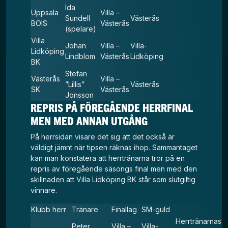
Ida
Uppsala
Villa –
Sundell
Västerås
BOIS
Västerås
(spelare)
Villa
Johan
Villa –
Villa-
Lidköping
Lindblom
Västerås
Lidköping
BK
Stefan
Västerås
Villa –
”Lillis”
Västerås
SK
Västerås
Jonsson
REPRIS PÅ FÖREGÅENDE HERRFINAL
MEN MED ANNAN UTGÅNG
På herrsidan visare det sig att det också är
väldigt jämnt när tipsen räknas ihop. Sammantaget
kan man konstatera att herrtränarna tror på en
repris av föregående säsongs final men med den
skillnaden att Villa Lidköping BK står som slutgiltig
vinnare.
Klubb herr
Tränare
Finallag
SM-guld
Herrtränarnas
Peter
Villa –
Villa-