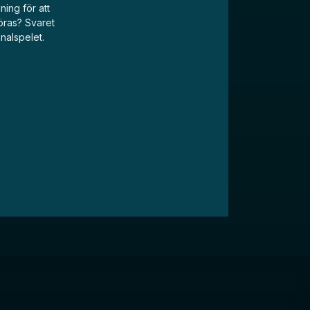
ing för att
göras? Svaret
nalspelet.