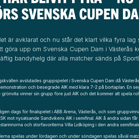
ÖRS SVENSKA CUPEN D
t är avklarat och nu står det klart vilka fyra lag
tt göra upp om Svenska Cupen Dam i Västerås
häftig bandyhelg där alla matcher sänds på Sport
skvällen avslutades gruppspelet i Svenska Cupen Dam då Västerå
demonstration och besegrade AIK med klara 7-2 på bortaplan. En s
 grönvita vinner sin grupp före just AIK och det kommer att spela roll 
igen dags för finalspelet i ABB Arena, Västerås, och som gruppvinna
K mot nysatsande Sandvikens AIK i semifinal. AIK å andra sidan får 
arinnorna och storfavoriterna Villa Lidköping i den andra semifinal
lerna spelas under lördagen och under söndagen spelas såväl mat