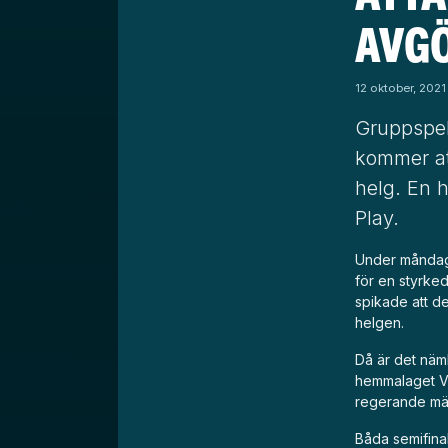
AVG
12 oktober, 2021
Gruppspele
kommer a
helg. En 
Play.
Under måndag
för en styrke
spikade att de
helgen.
Då är det näml
hemmalaget VS
regerande mäst
Båda semifina