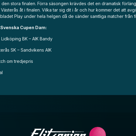
 den stora finalen. Förra säsongen krävdes det en dramatisk förlängn
h Västerås åt i finalen. Vilka tar sig dit i år och hur kommer det att av
tbladet Play under hela helgen då de sänder samtliga matcher från fi
 Svenska Cupen Dam:
la Lidköping BK – AIK Bandy
sterås SK – Sandvikens AIK
tch om tredjepris
al