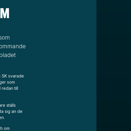
AM
 som
 kommande
bladet
s SK svarade
eger som
redan till
re ställs
ta sig an de
en.
ch om