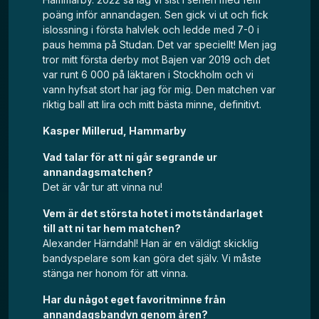
poäng inför annandagen. Sen gick vi ut och fick
islossning i första halvlek och ledde med 7-0 i
paus hemma på Studan. Det var speciellt! Men jag
tror mitt första derby mot Bajen var 2019 och det
var runt 6 000 på läktaren i Stockholm och vi
vann hyfsat stort har jag för mig. Den matchen var
riktig ball att lira och mitt bästa minne, definitivt.
Kasper Millerud, Hammarby
Vad talar för att ni går segrande ur
annandagsmatchen?
Det är vår tur att vinna nu!
Vem är det största hotet i motståndarlaget
till att ni tar hem matchen?
Alexander Härndahl! Han är en väldigt skicklig
bandyspelare som kan göra det själv. Vi måste
stänga ner honom för att vinna.
Har du något eget favoritminne från
annandagsbandyn genom åren?