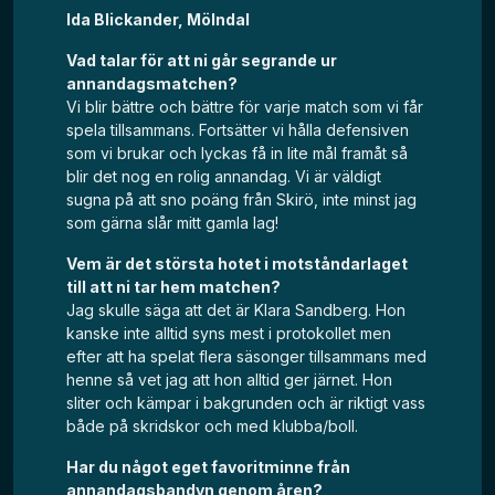
Ida Blickander, Mölndal
Vad talar för att ni går segrande ur
annandagsmatchen?
Vi blir bättre och bättre för varje match som vi får
spela tillsammans. Fortsätter vi hålla defensiven
som vi brukar och lyckas få in lite mål framåt så
blir det nog en rolig annandag. Vi är väldigt
sugna på att sno poäng från Skirö, inte minst jag
som gärna slår mitt gamla lag!
Vem är det största hotet i motståndarlaget
till att ni tar hem matchen?
Jag skulle säga att det är Klara Sandberg. Hon
kanske inte alltid syns mest i protokollet men
efter att ha spelat flera säsonger tillsammans med
henne så vet jag att hon alltid ger järnet. Hon
sliter och kämpar i bakgrunden och är riktigt vass
både på skridskor och med klubba/boll.
Har du något eget favoritminne från
annandagsbandyn genom åren?