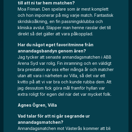
till att ni tar hem matchen?
Moa Friman. Den spelare som är mest komplett
och hon imponerar på mig varje match. Fantastisk
skridskoåkning, en fin passningsklubba och
kliniska avslut. Släpper man henne rasslar det till
direkt så det gäller att vara påkopplad.
Har du något eget favoritminne från
annandagsbandyn genom åren?
Jag tycker att senaste annandagsmatchen i ABB
Arena Syd var rolig. Fin inramning och en väldigt
bra prestation av oss efter många år och matcher
utan att vara i närheten av Villa, så det var ett
kvitto på att vi var bra och kunde rubba dem. Att
jag dessutom fick göra mål framför hyllan var
extra roligt för egen del när det var mycket folk.
Agnes Ögren, Villa
Vad talar för att ni går segrande ur
annandagsmatchen?
Annandagsmatchen mot Västerås kommer att bli