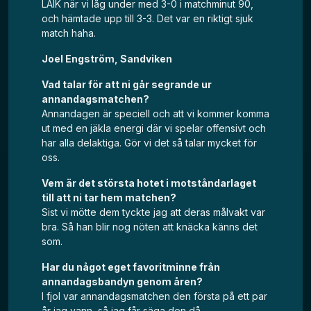
LAIK när vi låg under med 3-0 i matchminut 90,
och hämtade upp till 3-3. Det var en riktigt sjuk
match haha.
Joel Engström, Sandviken
Vad talar för att ni går segrande ur
annandagsmatchen?
Annandagen är speciell och att vi kommer komma
ut med en jäkla energi där vi spelar offensivt och
har alla delaktiga. Gör vi det så talar mycket för
oss.
Vem är det största hotet i motståndarlaget
till att ni tar hem matchen?
Sist vi mötte dem tyckte jag att deras målvakt var
bra. Så han blir nog nöten att knäcka känns det
som.
Har du något eget favoritminne från
annandagsbandyn genom åren?
I fjol var annandagsmatchen den första på ett par
år jag vann, så jag får säga den då.