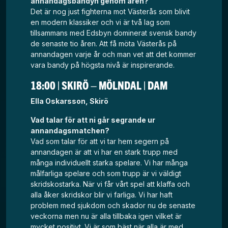
annandagsbandyn genom åren?
Det är nog just fighterna mot Västerås som blivit
en modern klassiker och vi är två lag som
tillsammans med Edsbyn dominerat svensk bandy
de senaste tio åren. Att få möta Västerås på
annandagen varje år och man vet att det kommer
vara bandy på högsta nivå är inspirerande.
18:00 | SKIRÖ – MÖLNDAL | DAM
Ella Oskarsson, Skirö
Vad talar för att ni går segrande ur
annandagsmatchen?
Vad som talar för att vi tar hem segern på
annandagen är att vi har en stark trupp med
många individuellt starka spelare. Vi har många
målfarliga spelare och som trupp är vi väldigt
skridskostarka. När vi får vårt spel att klaffa och
alla åker skridskor blir vi farliga. Vi har haft
problem med sjukdom och skador nu de senaste
veckorna men nu är alla tillbaka igen vilket är
mycket positivt. Vi är som bäst när alla är med