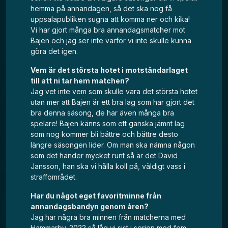
hemma på annandagen, så det ska nog få
uppsalapubliken sugna att komma ner och kika!
Vi har gjort många bra annandagsmatcher mot
Bajen och jag ser inte varför vi inte skulle kunna
göra det igen.
Vem är det största hotet i motståndarlaget
till att ni tar hem matchen?
Jag vet inte vem som skulle vara det största hotet
utan mer att Bajen är ett bra lag som har gjort det
bra denna säsong, de har även många bra
spelare! Bajen känns som ett ganska jämnt lag
som nog kommer bli bättre och bättre desto
längre säsongen lider. Om man ska nämna någon
som det händer mycket runt så är det David
Jansson, han ska vi hålla koll på, väldigt vass i
straffområdet.
Har du något eget favoritminne från
annandagsbandyn genom åren?
Jag har några bra minnen från matcherna med
Hammarby. 2022 så låg vi sist i serien med fem