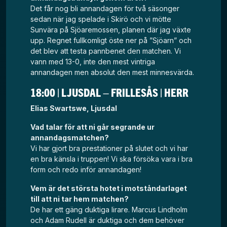
Det får nog bli annandagen för två säsonger
sedan när jag spelade i Skirö och vi mötte
Sunvära på Sjöaremossen, planen där jag växte
upp. Regnet fullkomligt öste ner på ”Sjöarn” och
det blev att testa pannbenet den matchen. Vi
vann med 13-0, inte den mest vintriga
annandagen men absolut den mest minnesvärda.
18:00 | LJUSDAL – FRILLESÅS | HERR
Elias Swartswe, Ljusdal
Vad talar för att ni går segrande ur
annandagsmatchen?
Vi har gjort bra prestationer på slutet och vi har
en bra känsla i truppen! Vi ska försöka vara i bra
form och redo inför annandagen!
Vem är det största hotet i motståndarlaget
till att ni tar hem matchen?
De har ett gäng duktiga lirare. Marcus Lindholm
och Adam Rudell är duktiga och dem behöver