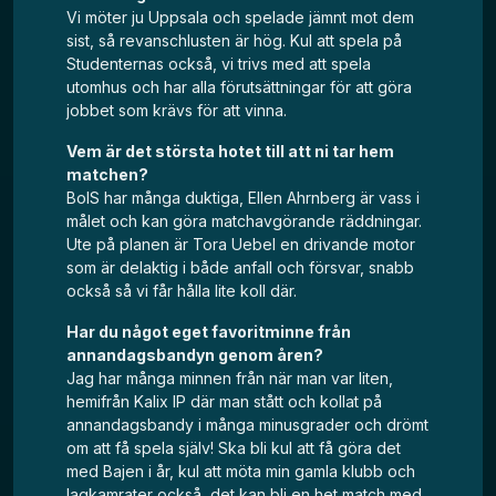
Vi möter ju Uppsala och spelade jämnt mot dem
sist, så revanschlusten är hög. Kul att spela på
Studenternas också, vi trivs med att spela
utomhus och har alla förutsättningar för att göra
jobbet som krävs för att vinna.
Vem är det största hotet till att ni tar hem
matchen?
BoIS har många duktiga, Ellen Ahrnberg är vass i
målet och kan göra matchavgörande räddningar.
Ute på planen är Tora Uebel en drivande motor
som är delaktig i både anfall och försvar, snabb
också så vi får hålla lite koll där.
Har du något eget favoritminne från
annandagsbandyn genom åren?
Jag har många minnen från när man var liten,
hemifrån Kalix IP där man stått och kollat på
annandagsbandy i många minusgrader och drömt
om att få spela själv! Ska bli kul att få göra det
med Bajen i år, kul att möta min gamla klubb och
lagkamrater också, det kan bli en het match med