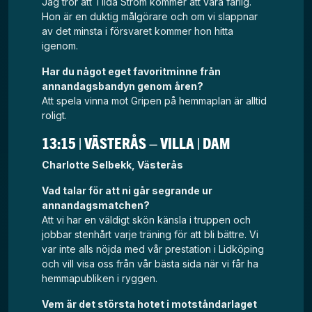
Jag tror att Tilda Ström kommer att vara farlig.
Hon är en duktig målgörare och om vi slappnar
av det minsta i försvaret kommer hon hitta
igenom.
Har du något eget favoritminne från
annandagsbandyn genom åren?
Att spela vinna mot Gripen på hemmaplan är alltid
roligt.
13:15 | VÄSTERÅS – VILLA | DAM
Charlotte Selbekk, Västerås
Vad talar för att ni går segrande ur
annandagsmatchen?
Att vi har en väldigt skön känsla i truppen och
jobbar stenhårt varje träning för att bli bättre. Vi
var inte alls nöjda med vår prestation i Lidköping
och vill visa oss från vår bästa sida när vi får ha
hemmapubliken i ryggen.
Vem är det största hotet i motståndarlaget