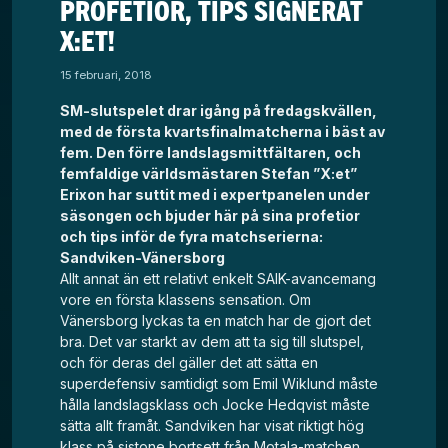
PROFETIOR, TIPS SIGNERAT
X:ET!
15 februari, 2018
SM-slutspelet drar igång på fredagskvällen,
med de första kvartsfinalmatcherna i bäst av
fem. Den förre landslagsmittfältaren, och
femfaldige världsmästaren Stefan ”X:et”
Erixon har suttit med i expertpanelen under
säsongen och bjuder här på sina profetior
och tips inför de fyra matchserierna:
Sandviken-Vänersborg
Allt annat än ett relativt enkelt SAIK-avancemang
vore en första klassens sensation. Om
Vänersborg lyckas ta en match har de gjort det
bra. Det var starkt av dem att ta sig till slutspel,
och för deras del gäller det att sätta en
superdefensiv samtidigt som Emil Wiklund måste
hålla landslagsklass och Jocke Hedqvist måste
sätta allt framåt. Sandviken har visat riktigt hög
klass på sistone bortsett från Motala-matchen,