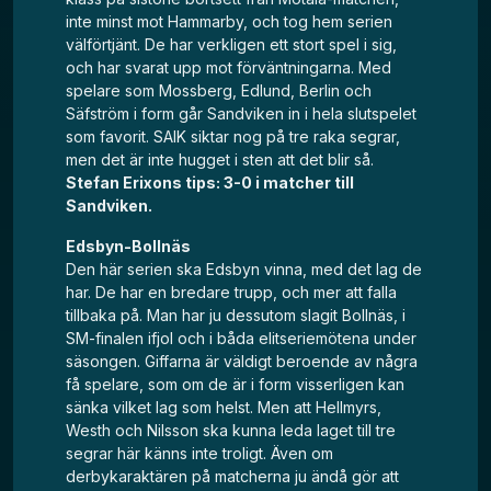
inte minst mot Hammarby, och tog hem serien
välförtjänt. De har verkligen ett stort spel i sig,
och har svarat upp mot förväntningarna. Med
spelare som Mossberg, Edlund, Berlin och
Säfström i form går Sandviken in i hela slutspelet
som favorit. SAIK siktar nog på tre raka segrar,
men det är inte hugget i sten att det blir så.
Stefan Erixons tips: 3-0 i matcher till
Sandviken.
Edsbyn-Bollnäs
Den här serien ska Edsbyn vinna, med det lag de
har. De har en bredare trupp, och mer att falla
tillbaka på. Man har ju dessutom slagit Bollnäs, i
SM-finalen ifjol och i båda elitseriemötena under
säsongen. Giffarna är väldigt beroende av några
få spelare, som om de är i form visserligen kan
sänka vilket lag som helst. Men att Hellmyrs,
Westh och Nilsson ska kunna leda laget till tre
segrar här känns inte troligt. Även om
derbykaraktären på matcherna ju ändå gör att