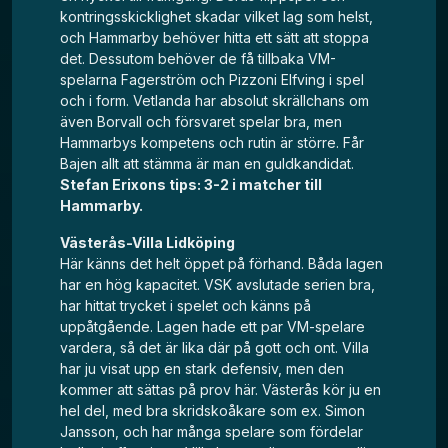
kontringsskicklighet skadar vilket lag som helst,
och Hammarby behöver hitta ett sätt att stoppa
det. Dessutom behöver de få tillbaka VM-
spelarna Fagerström och Pizzoni Elfving i spel
och i form. Vetlanda har absolut skrällchans om
även Borvall och försvaret spelar bra, men
Hammarbys kompetens och rutin är större. Får
Bajen allt att stämma är man en guldkandidat.
Stefan Erixons tips: 3-2 i matcher till
Hammarby.
Västerås-Villa Lidköping
Här känns det helt öppet på förhand. Båda lagen
har en hög kapacitet. VSK avslutade serien bra,
har hittat trycket i spelet och känns på
uppåtgående. Lagen hade ett par VM-spelare
vardera, så det är lika där på gott och ont. Villa
har ju visat upp en stark defensiv, men den
kommer att sättas på prov här. Västerås kör ju en
hel del, med bra skridskoåkare som ex. Simon
Jansson, och har många spelare som fördelar