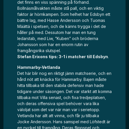
det finns en viss spänning på förhand.
Bollnäsmålvakten måste stå pall, och en viktig
faktor är hörnkampen. Som helhet har Edsbyn ett
bättre lag, med Hasse Andersson och Tuomas
Määttä i spetsen, och de känns trygga i det de
håller på med. Dessutom har man en tung
ledarstab, med Liw, ”Kuben” och bröderna
Johansson som har en enorm rutin av
framgångsrika slutspel.
Stefan Erixons tips: 3-1 i matcher till Edsbyn
.
Hammarby-Vetlanda
Det här blir nog en riktigt jämn matchserie, och en
hård nöt att knäcka för Hammarby. Bajen måste
hitta tillbaka till den stabila defensiv man hade
tidigare under säsongen. Det var starkt att komma
tillbaka mot Villa senast, och fixa tredjeplatsen,
och deras offensiva spel behöver vara lika
väloljat som det var när man var i serietopp.
Vetlanda har allt att vinna, och får ju tillbaka
Jocke Andersson. Hans samspel med Löfstedt är
en nyckel till framgång. Deras flippspel och