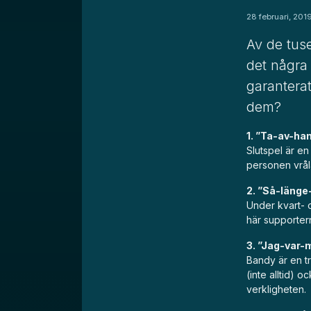
28 februari, 201
Av de tus
det några
garanterat
dem?
1. ”Ta-av-ha
Slutspel är en
personen vråla
2. ”Så-länge
Under kvart- o
här supportern 
3. ”Jag-var
Bandy är en t
(inte alltid) o
verkligheten.