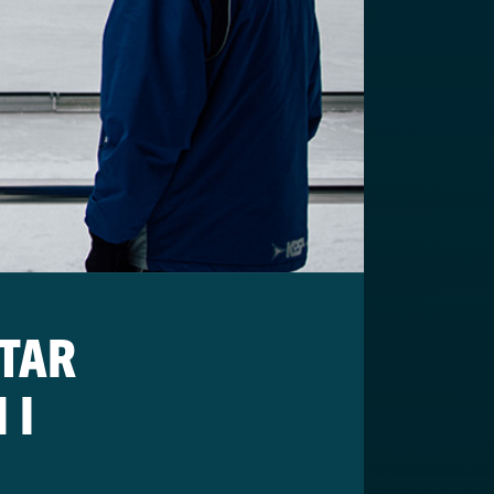
TTAR
 I