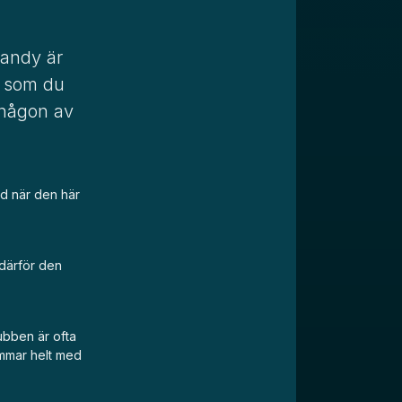
bandy är
e som du
 någon av
nad när den här
 därför den
ubben är ofta
rimmar helt med