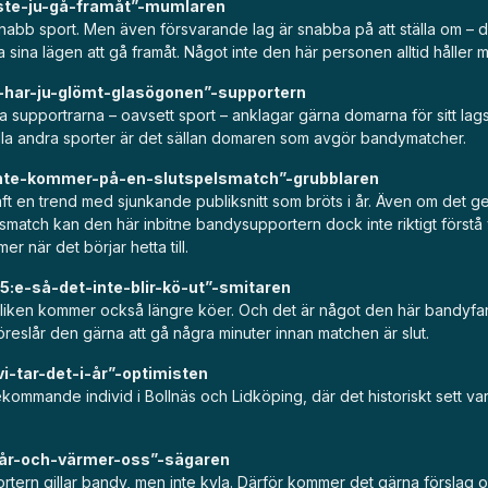
te-ju-gå-framåt”-mumlaren
nabb sport. Men även försvarande lag är snabba på att ställa om – dä
a sina lägen att gå framåt. Något inte den här personen alltid håller
-har-ju-glömt-glasögonen”-supportern
supportrarna – oavsett sport – anklagar gärna domarna för sitt lags
alla andra sporter är det sällan domaren som avgör bandymatcher.
-inte-kommer-på-en-slutspelsmatch”-grubblaren
t en trend med sjunkande publiksnitt som bröts i år. Även om det gen
smatch kan den här inbitne bandysupportern dock inte riktigt förstå 
r när det börjar hetta till.
-85:e-så-det-inte-blir-kö-ut”-smitaren
bliken kommer också längre köer. Och det är något den här bandyfan
 föreslår den gärna att gå några minuter innan matchen är slut.
vi-tar-det-i-år”-optimisten
ekommande individ i Bollnäs och Lidköping, där det historiskt sett var
går-och-värmer-oss”-sägaren
tern gillar bandy, men inte kyla. Därför kommer det gärna förslag om