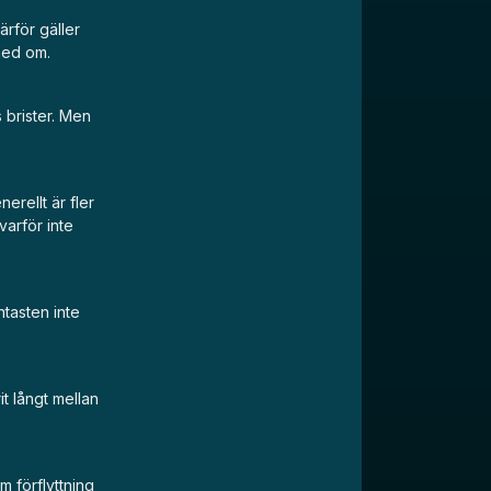
rför gäller
 med om.
 brister. Men
erellt är fler
varför inte
tasten inte
it långt mellan
 förflyttning