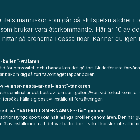
9
entals människor som går på slutspelsmatcher i 
 som brukar vara återkommande. Här är 10 av d
 hittar på arenorna i dessa tider. Känner du igen
n-bollen”-vrålaren
 tid för nervositet, och i bandy kan det gå fort. Bli därför inte förvå
r bakom dig så fort favoritlaget tappar bollen.
-vi-vinner-nästa-är-det-lugnt”-tänkaren
ch semifinal är det bäst av fem som gäller. Även vid förlust kommer
försöka hålla sig positivt inställd till fortsättningen.
-med-på-*VALFRITT SMEKNAMNS*-tid”-gubben
raditionstyngd sport som haft många profiler genom åren. Den här g
ckså av inställningen att det var bättre förr – vilket kanske inte alltid 