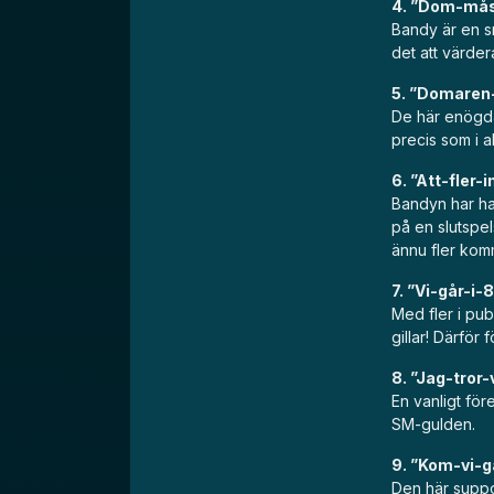
4. ”Dom-mås
Bandy är en s
det att värder
5. ”Domaren
De här enögda 
precis som i 
6. ”Att-fler
Bandyn har haf
på en slutspel
ännu fler komme
7. ”Vi-går-i
Med fler i pu
gillar! Därför
8. ”Jag-tror-
En vanligt för
SM-gulden.
9. ”Kom-vi-
Den här suppor